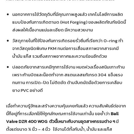
นอกจากการใช้วัตถุดิบที่มีคุณภาพสูงแล้ว เทคโนโลยีการผลิต
แบบป้องกันการเกิดตามด (Hot Forging) ของผลิตภัณฑ์ชนิดนี้
ส่งผลให้เนื้องานแน่นละเอียด มีความสวยงาม
วัสดุภายในที่ใช้ป้องกันการเกิดรอยรั่วซึมที่เรียกว่า O-ring ทำ
จากวัสดุชนิดพิเศษ FKM ทนต่อการเสื่อมสภาพจากสารเคมี
น้ำมัน แก๊ส รวมถึงสภาพอากาศและความร้อนอีกด้วย
ปลอดภัยจากสารเคมีทุกการใช้งาน หมดห่วงเรื่องสนิมเกาะก้าน
เพราะก้านบิดและน๊อตทำจาก สแตนเลสแท้เกรด 304 แข็งแรง
ทนทาน การเปิด-ปิด ไม่ติดขัด ด้ามจับถนัดมือด้วยการเคลือบ
ยาง PVC อย่างดี
เมื่อทำความรู้จักและสร้างความคุ้นเคยกันแล้ว ความสัมพันธ์ต่อจาก
นี้ก็อยู่ที่การ
เลือกใช้ให้ถูกลักษณะ
การใช้งานเท่านั้น ขอย้ำว่า
Ball
Valve DZR 400 WOG
ตัวนี้เหมาะกับงานอุตสาหกรรมต่าง ๆ
มี
ตั้งแต่ขนาด ¼ นิ้ว – 4 นิ้ว ใช้งานได้ทั้งกับน้ำ, น้ำมัน และแก๊ส