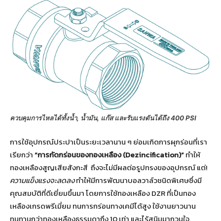
ควบคุมการไหลได้ทั้งน้ำ, น้ำมัน, แก๊ส และรับแรงดันได้ถึง 400 PSI
การใช้อุปกรณ์ประปาเป็นระยะเวลานาน ๆ ย่อมเกิดการผุกร่อนที่เรา
เรียกว่า
“การกัดกร่อนของ
ทองเหลือง
(Dezincification)
”
ทำให้
ทองเหลืองสูญเสียสังกะสี ถึงจะไม่มีผลต่อรูปทรงของอุปกรณ์ แต่!
ความแข็งแรงจะลดลง
ทำให้มีการพัฒนาบอลวาล์วชนิดพิเศษซึ่งมี
คุณสมบัติที่ดีเยี่ยมขึ้นมา โดยการใช้ทองเหลือง DZR ที่เป็นทอง
เหลืองเกรดพรีเมี่ยม ทนการกร่อนทางเคมีได้สูง ใช้งานยาวนาน
ทนทานกว่าทองเหลืองธรรมดาถึง 10 เท่า และไร้สนิมมากวนใจ