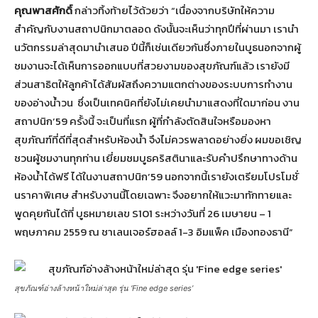
คุณพาสศักดิ์
กล่าวทิ้งท้ายไว้ด้วยว่า “เนื่องจากบริษัทให้ความ
สำคัญกับงานสถาปนิกมาตลอด ดังนั้นจะเห็นว่าทุกปีที่ผ่านมา เรานำ
นวัตกรรมล่าสุดมานำเสนอ ปีนี้ก็เช่นเดียวกันซึ่งภายในบูธนอกจากผู้
ชมงานจะได้เห็นการออกแบบที่สวยงามของสุขภัณฑ์แล้ว เรายังมี
ส่วนสาธิตให้ลูกค้าได้สัมผัสถึงความแตกต่างของระบบการทำงาน
ของอ่างน้ำวน ซึ่งเป็นเทคนิคที่ยังไม่เคยนำมาแสดงที่ใดมาก่อน งาน
สถาปนิก’59 ครั้งนี้ จะเป็นที่แรก ผู้ที่กำลังตัดสินใจหรือมองหา
สุขภัณฑ์ที่ดีที่สุดสำหรับห้องน้ำ จึงไม่ควรพลาดอย่างยิ่ง ผมขอเชิญ
ชวนผู้ชมงานทุกท่าน เยี่ยมชมบูธคริสตินาและรับคำปรึกษาทางด้าน
ห้องน้ำได้ฟรี ได้ในงานสถาปนิก’59 นอกจากนี้เรายังเตรียมโปรโมชั่
นราคาพิเศษ สำหรับงานนี้โดยเฉพาะ จึงอยากให้แวะมาทักทายและ
พูดคุยกันได้ที่ บูธหมายเลข S101 ระหว่างวันที่ 26 เมษายน – 1
พฤษภาคม 2559 ณ ชาเลนเจอร์ฮอลล์ 1-3 อิมแพ็ค เมืองทองธานี”
สุขภัณฑ์อ่างล้างหน้าใหม่ล่าสุด รุ่น ‘Fine edge series’