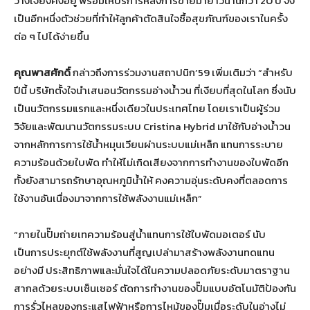
วางใจยังคงอยู่ พร้อมให้บริการหลังการขายมายาวนานกว่า 20 ปี จึง
เป็นอีกหนึ่งตัวช่วยที่ทำให้ลูกค้าตัดสินใจซื้อสุขภัณฑ์ของเราในครั้ง
ต่อ ๆ ไปได้ง่ายขึ้น
คุณพาสศักดิ์
กล่าวถึงการร่วมงานสถาปนิก’59 เพิ่มเติมว่า “สำหรับ
ปีนี้ บริษัทตั้งใจนำเสนอนวัตกรรมอ่างน้ำวน ที่เงียบที่สุดในโลก ซึ่งนับ
เป็นนวัตกรรมแรกและหนึ่งเดียวในประเทศไทย โดยเราเป็นผู้ร่วม
วิจัยและพัฒนานวัตกรรมระบบ Cristina Hybrid มาใช้กับอ่างน้ำวน
จากหลักการการใช้น้ำหมุนเวียนผ่านระบบแม่เหล็ก แทนการระบาย
ความร้อนด้วยใบพัด ทำให้ไม่เกิดเสียงจากการทำงานของใบพัดอีก
ทั้งยังสามารถรักษาอุณหภูมิน้ำให้ คงความอุ่นระดับคงที่ตลอดการ
ใช้งานอันเนื่องมาจากการใช้พลังงานแม่เหล็ก”
“ภายในปั๊มถ่ายเทความร้อนสู่น้ำแทนการใช้ใบพัดมอเตอร์ นับ
เป็นการประยุกต์ใช้พลังงานที่สูญเปล่ามาสร้างพลังงานทดแทน
อย่างมี ประสิทธิภาพและมั่นใจได้ในความปลอดภัยระดับมาตราฐาน
สากลด้วยระบบเซ็นเซอร์ ตัดการทำงานของปั๊มแบบอัตโนมัติป้องกัน
การรั่วไหลของกระแสไฟฟ้าหรือการไหม้ของปั๊มเมื่อระดับในอ่างไม่