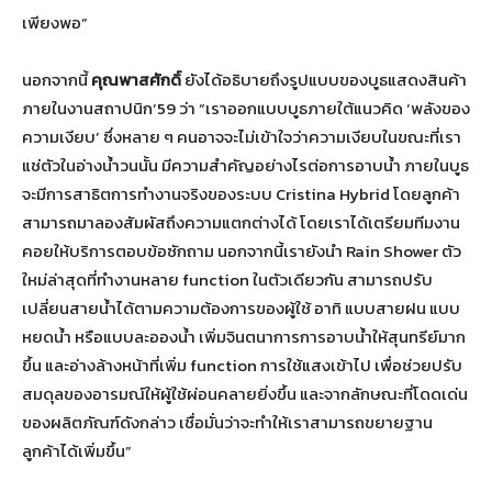
เพียงพอ”
นอกจากนี้
คุณพาสศักดิ์
ยังได้อธิบายถึงรูปแบบของบูธแสดงสินค้า
ภายในงานสถาปนิก’59 ว่า “เราออกแบบบูธภายใต้แนวคิด ‘พลังของ
ความเงียบ’ ซึ่งหลาย ๆ คนอาจจะไม่เข้าใจว่าความเงียบในขณะที่เรา
แช่ตัวในอ่างน้ำวนนั้น มีความสำคัญอย่างไรต่อการอาบน้ำ ภายในบูธ
จะมีการสาธิตการทำงานจริงของระบบ Cristina Hybrid โดยลูกค้า
สามารถมาลองสัมผัสถึงความแตกต่างได้ โดยเราได้เตรียมทีมงาน
คอยให้บริการตอบข้อซักถาม นอกจากนี้เรายังนำ Rain Shower ตัว
ใหม่ล่าสุดที่ทำงานหลาย function ในตัวเดียวกัน สามารถปรับ
เปลี่ยนสายน้ำได้ตามความต้องการของผู้ใช้ อาทิ แบบสายฝน แบบ
หยดน้ำ หรือแบบละอองน้ำ เพิ่มจินตนาการการอาบน้ำให้สุนทรีย์มาก
ขึ้น และอ่างล้างหน้าที่เพิ่ม function การใช้แสงเข้าไป เพื่อช่วยปรับ
สมดุลของอารมณ์ให้ผู้ใช้ผ่อนคลายยิ่งขึ้น และจากลักษณะที่โดดเด่น
ของผลิตภัณฑ์ดังกล่าว เชื่อมั่นว่าจะทำให้เราสามารถขยายฐาน
ลูกค้าได้เพิ่มขึ้น”