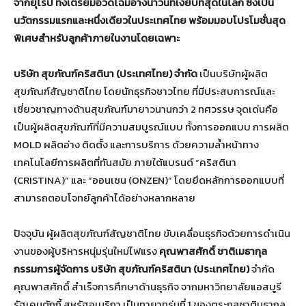
จากยุโรป ทั้งเตรียมอวดโฉมอ่างน้ำวนที่เงียบที่สุดในโลก ซึ่งเป็น
นวัตกรรมแรกและหนึ่งเดียวในประเทศไทย พร้อมมอบโปรโมชั่นสุด
พิเศษสำหรับลูกค้าภายในงานโดยเฉพาะ
บริษัท สุขภัณฑ์คริสตินา (ประเทศไทย) จำกัด
เป็นบริษัทผู้ผลิต
สุขภัณฑ์สัญชาติไทย โดยนักธุรกิจชาวไทย ที่มีประสบการณ์และ
เชี่ยวชาญทางด้านสุขภัณฑ์มายาวนานกว่า 2 ทศวรรษ จุดเด่นคือ
เป็นผู้ผลิตสุขภัณฑ์ที่มีความสมบูรณ์แบบ ทั้งการออกแบบ การผลิต
MOLD ผลิตอ่าง ติดตั้ง และการบริการ ด้วยความล้ำหน้าทาง
เทคโนโลยีการผลิตที่ทันสมัย ภายใต้แบรนด์ “คริสตินา
(CRISTINA)” และ “ออนเซน (ONZEN)” โดยยึดหลักการออกแบบที่
สามารถตอบโจทย์ลูกค้าได้อย่างหลากหลาย
ปัจจุบัน ผู้ผลิตสุขภัณฑ์สัญชาติไทย ขับเคลื่อนธุรกิจด้วยการดำเนิน
งานของผู้บริหารหนุ่มรุ่นใหม่ไฟแรง
คุณพาสศักดิ์ ชาติเมธากุล
กรรมการผู้จัดการ บริษัท สุขภัณฑ์คริสตินา (ประเทศไทย)
จำกัด
คุณพาสศักดิ์ สำเร็จการศึกษาด้านธุรกิจ จากมหาวิทยาลัยแอสบูรี
รัฐเคนตักกี้ สหรัฐอเมริกา เป็นทายาทรุ่นที่ 1 ของตระกลูชาติมธากุล