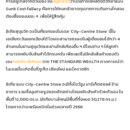
การอยู่ไกลจากตัวเมือง จน
มีผู้สังเกต
ว่าเป็นการใช้หลักจิตวิทยาแบบ
Sunk Cost Fallacy คือการให้คนกลัวขาดทุนจากการเดินทางไกลจน
ต้องซื้อของเยอะ ๆ เพื่อให้รู้สึกคุ้ม
อิเกียสุขุมวิท จะเป็นที่แรกของโมเดล ‘City-Centre Store’ นี้ใน
เอเชียตะวันออกเฉียงใต้ โดยจะสามารถรองรับผู้เยี่ยมชมได้กว่า 4
ล้านคนในย่านสุขุมวิทและย่านใกล้เคียงอื่น ๆ มีโซนต่าง ๆ ให้ลูกค้า
สามารถหยิบจับสินค้าได้ครบครัน เพียงแต่ไม่มีคลังสินค้าของตัว
เอง
ถนัดกิจ จันกิเสน
จาก THE STANDARD WEALTH คาดการณ์ว่า
โมเดลนี้จะเกิดขึ้นที่ภูเก็ต เชียงใหม่ และโคราชอีก
อิเกีย แบบ City-Centre Store จะมีทั้งโชว์รูม มาร์เก็ตฮอลล์ ร้าน
อาหาร รวมทั้งมุมถ่ายรูปยอดฮิตอย่างโซนหยิบสินค้าด้วยตัวเอง ใน
พื้นที่ 12,000 ตร.ม. (อิเกียบางใหญ่มีพื้นที่ทั้งหมด 50,278 ตร.ม.)
โดยคาดว่าจะพร้อมเปิดในช่วงปลายปี 2566