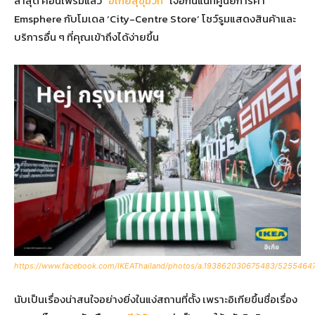
ล่าสุด คอนเฟิร์มแล้ว “
อิเกียสุขุมวิท
” เจอกันแน่ที่ศูนย์การค้า
Emsphere กับโมเดล ‘City-Centre Store’ โชว์รูมแสดงสินค้าและ
บริการอื่น ๆ ที่คุณเข้าถึงได้ง่ายขึ้น
https://www.facebook.com/IKEAThailand/photos/a.193862030675483/5255464
นับเป็นเรื่องน่าสนใจอย่างยิ่งในแง่สถานที่ตั้ง เพราะอิเกียขึ้นชื่อเรื่อง