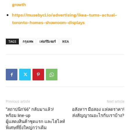
growth
https://musebycl.io/advertising/ikea-turns-actual-
toronto-homes-showroom-displays
TAGS
กรุงเทพ
เฟอร์นิเจอร์
IKEA
Previous article
Next article
“สถาปนิก’66” กลับมาแล้ว!
อสังหาฯ มือสอง แห่ลดราคา!
พร้อม line-up
ส่งสัญญาณอะไรกับเราบ้าง?
ผู้แสดงสินค้าชุดแรก และไฮไลท์
พิเศษที่ยิ่งใหญ่กว่าเดิม