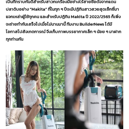
เป็นที่ทราบกันดีสำหรับสาวกเครื่องมือช่างไร้สายชื่อดังจากแดน
ปลาดิบอย่าง
“Makita”
ที่ในทุก ๆ ปีจะมี
ปฏิทินสาวสวยสุดเซ็กซี่มา
แจกเหล่าผู้ใช้ทุกคน และสำหรับปฏิทิน Makita ปี 2022/2565 ก็เพิ่ง
จะถ่ายทำกันเสร็จไปเมื่อไม่นานมานี้ ทีมงาน BuilderNews ได้มี
โอกาสไปสังเกตการณ์ จึงเก็บภาพบรรยากาศเล็ก ๆ น้อย ๆ มาฝาก
ทุกท่านกัน