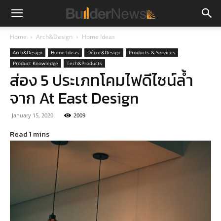
Home
Arch&Design
Home Ideas
Arch&Design
Home Ideas
Décor&Design
Products & Services
Product Knowledge
Tech&Products
ส่อง 5 ประเภทโคมไฟดีไซน์ล้ำ
จาก At East Design
January 15, 2020
2009