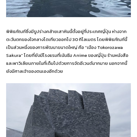
พิพิธภัณฑ์ซึ่งมีรูปร่างคล้ายเสาหินนี้ตั้งอยู่ที่ประเทศญี่ปุ่น ห่างจาก
ตะวันตกของใจกลางโตเกียวออกไป 30 กิโลเมตร โดยพิพิธภัณฑ์นี้
เป็นส่วนหนึ่งของการพัฒนาขนาดใหญ่ คือ “เมือง Tokorozawa
Sakura” โดยที่ยังมีโรงแรมที่เน้นธีม Anime ของญี่ปุ่น ร้านหนังสือ
และพาวิเลียนภายในที่เต็มไปด้วยการจัดอีเวนต์มากมาย นอกจากนี้
ยังมีศาลเจ้าของตนเองอีกด้วย