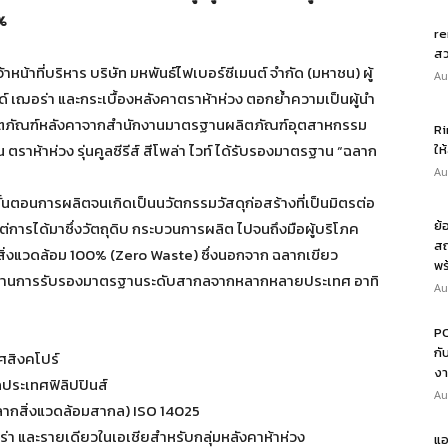
 %
re
สว
น้าที่บริหาร บริษัท มหพันธ์ไฟเบอร์ซีเมนต์ จำกัด (มหาชน) ผู้
Au
 เฌอร่า และกระเบื้องหลังคาตราห้าห่วง ตอกย้ำความเป็นผู้นำ
มผลิตภัณฑ์หลังคาจากสำนักงานมาตรฐานผลิตภัณฑ์อุตสาหกรรม
Ri
ตราห้าห่วง รุ่นคูลซีรีส์ สีโพล่า ไวท์ ได้รับรองมาตรฐาน “ฉลาก
ให
Au
้นตอนการผลิตจนเกิดเป็นนวัตกรรมวัสดุก่อสร้างที่เป็นมิตรต่อ
ย้
แต่การได้มาซึ่งวัตถุดิบ กระบวนการผลิต ไปจนถึงมือผู้บริโภค
สถ
สิ่งแวดล้อม 100% (Zero Waste) ซึ่งนอกจาก ฉลากเขียว
พร
ยังผ่านการรับรองมาตรฐานระดับสากลจากหลากหลายประเทศ อาทิ
Au
PO
กั
ศสิงคโปร์
งา
ประเทศฟิลิปปินส์
Au
ากสิ่งแวดล้อมสากล) ISO 14025
า และรายเดียวในเอเชียสำหรับกลุ่มหลังคาห้าห่วง
แอ