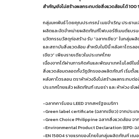
สำคัญยังไม่สร้างผลกระทบต่อสิ่งแวดล้อมได้ 100
กลุ่มมหพันธ์ โดยคุณประกรณ์ เมฆจำเริญ ประธานเจ้าห
ผลิตและจัดจำหน่ายผลิตภัณฑ์ไฟเบอร์ซีเมนต์แบรนด์
นวัตกรรมวัสดุก่อสร้าง รับ “ฉลากเขียว” ในกลุ่
และสถาบันสิ่งแวดล้อม สำหรับในปีนี้ หลังคาไตรลอน 
เขียว” เพียงรายเดียวในประเทศไทย
เนื่องจากได้ผ่านการคิดค้นและพัฒนาเทคโนโลยีในขั
สิ่งแวดล้อมตลอดทั้งวัฏจักรของผลิตภัณฑ์ เริ่มตั้ง
หลังคาไตรลอน ตราห้าห่วงจึงไม่สร้างผลกระทบต่อ
ประเทศไทยแล้ว ผลิตภัณฑ์ เฌอร่า และ ห้าห่วง 
-ฉลากคาร์บอน LEED จากสหรัฐอเมริกา
-Green label certificate (ฉลากเขียว) จากประเท
-Green Choice Philippine ฉลากสิ่งแวดล้อม จาก
-Environmental Product Declaration (EPD: ฉล
-EN 15804 รายแรกของไทยในกลุ่มผลิตภัณฑ์ เฌอร่