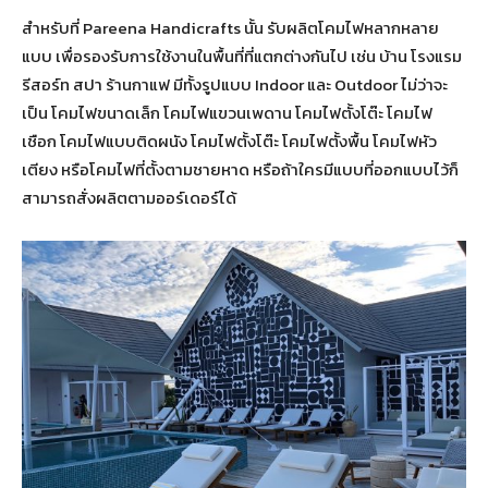
สำหรับที่ Pareena Handicrafts นั้น รับผลิตโคมไฟหลากหลาย
แบบ เพื่อรองรับการใช้งานในพื้นที่ที่แตกต่างกันไป เช่น บ้าน โรงแรม
รีสอร์ท สปา ร้านกาแฟ มีทั้งรูปแบบ Indoor และ Outdoor ไม่ว่าจะ
เป็น โคมไฟขนาดเล็ก โคมไฟแขวนเพดาน โคมไฟตั้งโต๊ะ โคมไฟ
เชือก โคมไฟแบบติดผนัง โคมไฟตั้งโต๊ะ โคมไฟตั้งพื้น โคมไฟหัว
เตียง หรือโคมไฟที่ตั้งตามชายหาด หรือถ้าใครมีแบบที่ออกแบบไว้ก็
สามารถสั่งผลิตตามออร์เดอร์ได้