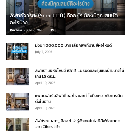
ลิฟท์อัจฉริยะ (Smart Lift) คืออะไร ต้องมีคุณสมบัติ
อะไรบ้าง
Ruchira
-
July 7, 2026
0
มีงบ 1,000,000 บาท เลือกลิฟท์บ้านยี่ห้อไหนดี
July 7, 2026
ลิฟท์บ้านยี่ห้อไหนดี เปิด 5 แบรนด์และรุ่นแนะนำขนาดไม่
เกิน 1.5 ตร.ม.
April 10, 2026
แพลตฟอร์มลิฟท์คืออะไร และทำไมถึงเหมาะกับการติด
ตั้งในบ้าน
April 10, 2026
ลิฟท์ระบบสกรู คืออะไร? รู้จักเทคโนโลยีลิฟท์อนาคต
จาก Cibes Lift