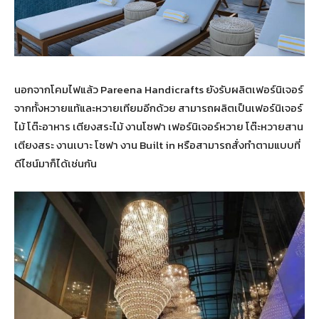
นอกจากโคมไฟแล้ว Pareena Handicrafts ยังรับผลิตเฟอร์นิเจอร์
จากทั้งหวายแท้และหวายเทียมอีกด้วย สามารถผลิตเป็นเฟอร์นิเจอร์
ไม้ โต๊ะอาหาร เตียงสระไม้ งานโซฟา เฟอร์นิเจอร์หวาย โต๊ะหวายสาน
เตียงสระ งานเบาะ โซฟา งาน Built in หรือสามารถสั่งทำตามแบบที่
ดีไซน์มาก็ได้เช่นกัน