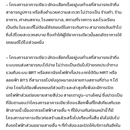
– โครงการอาคารเขียว มักจะเลือกตั้งอยู่บนทำเลที่สามารถเข้าถึง
สาธารณูปการ หรือสิ่งอำนวยความสะดวก ไม่ว่าจะเป็น ร้านค้า, ร้าน
อาหาร, ศาสนสถาน, โรงพยาบาล, สถานที่ราชการ และโรงเรียน
เป็นต้น ในระยะที่ไม่ต้องใช้รถยนต์ในการเดินทาง สามารถเดินเท้าไป
ถึงได้โดยสะดวกสบาย ก็จะทำให้ผู้ใช้อาคารเขียวนั้นลดอัตราการใช้
รถยนต์ได้ไปส่วนหนึ่ง
– โครงการอาคารเขียว มักจะเลือกตั้งอยู่บนทำเลที่สามารถเข้าถึง
ระบบขนส่งสาธารณะได้ง่าย ไม่ว่าจะเป็นเดินไปป้ายรถประจำทาง
รวมถึงระบบ BRT หรือสถานีรถไฟฟ้าทั้งประเภทใต้ดิน MRT หรือ
ลอยฟ้า BTS ที่สามารถไปยังจุดหมายปลายทางสถานที่ต่าง ๆ ได้
ง่าย โดยไม่ต้องพึ่งรถยนต์ส่วนตัว และล่าสุดก็เพิ่งจะมีการเปิด
รถไฟฟ้าส่วนต่อขยายสายสีม่วง สายเตาปูน-บางใหญ่ ซึ่งน่าจะเป็น
ที่จับตามองว่าโครงการอาคารเขียวใดจะเลือกพื้นที่ใกล้เคียงกับรถ
ฟ้าสายนี้ เนื่องจากรถไฟฟ้าสายอื่น ๆ ที่ใช้งานกันก่อนหน้านี้ ก็มี
โครงการอาคารเขียวก่อสร้างแล้วเสร็จไปเกือบทั้งสิ้น ยังไม่นับไป
ถึงรถไฟฟ้าส่วนขยายสายอื่น ๆ ที่กำลังจะรอเปิดให้บริการกันอีกใน