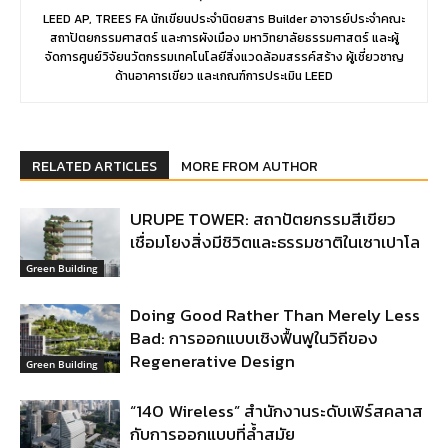
LEED AP, TREES FA นักเขียนประจำนิตยสาร Builder อาจารย์ประจำคณะ
สถาปัตยกรรมศาสตร์ และการผังเมือง มหาวิทยาลัยธรรมศาสตร์ และผู้
จัดการศูนย์วิจัยนวัตกรรมเทคโนโลยีสิ่งแวดล้อมสรรค์สร้าง ผู้เชี่ยวชาญ
ด้านอาคารเขียว และเกณฑ์การประเมิน LEED
RELATED ARTICLES
MORE FROM AUTHOR
URUPE TOWER: สถาปัตยกรรมสีเขียว
เชื่อมโยงสิ่งมีชิวิตและธรรมชาติในเซาเปาโล
Green Building
Doing Good Rather Than Merely Less
Bad: การออกแบบเชิงฟื้นฟูในวิถีของ
Regenerative Design
Green Building
“140 Wireless” สำนักงานระดับเฟิร์สคลาส
กับการออกแบบที่ล้ำสมัย