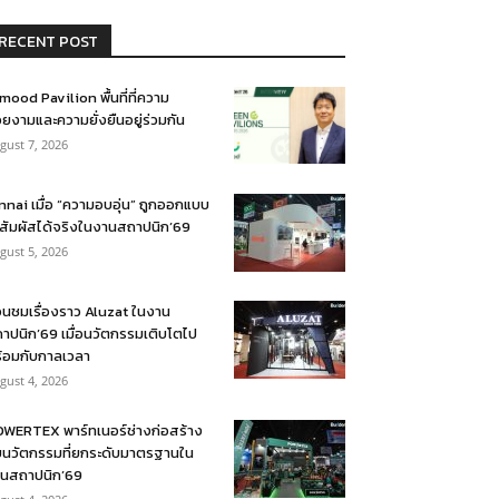
RECENT POST
mood Pavilion พื้นที่ที่ความ
ยงามและความยั่งยืนอยู่ร่วมกัน
gust 7, 2026
nnai เมื่อ “ความอบอุ่น” ถูกออกแบบ
้สัมผัสได้จริงในงานสถาปนิก’69
gust 5, 2026
อนชมเรื่องราว Aluzat ในงาน
าปนิก’69 เมื่อนวัตกรรมเติบโตไป
้อมกับกาลเวลา
gust 4, 2026
WERTEX พาร์ทเนอร์ช่างก่อสร้าง
บนวัตกรรมที่ยกระดับมาตรฐานใน
นสถาปนิก’69