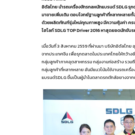
อิตัลไทย นำรถเครื่องจักรกลหนักแบรนด์ SDLG รุกต
มาขายเพิ่มเติม ตอบโจทย์ฐานลูกค้าที่หลากหลายท
ด้วยผลิตภัณฑ์รุ่นใหม่คุณภาพสูง มีความคุ้มค่า คร
ไฮไลท์ SDLG TOP Driver 2016 หาสุดยอดนักขับรถตักย
เมื่อวันที่ 3 สิงหาคม 2559 ที่ผ่านมา บริษัทอิตัล
จากประเทศจีน เพื่อรุกตลาดในประเทศไทยให้กว้างยิ่ง
กลุ่มลูกค้าภาคอุตสาหกรรม กลุ่มงานก่อสร้าง รวม
กลุ่มลูกค้าที่หลากหลาย อันมีแนวโน้มใช้งานรถเครื
แบรนด์SDLG ขึ้นเป็นผู้นำในตลาดรถตักล้อยางจากปร