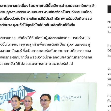
ลาดอย่างต่อเนื่อง โดยภายในปีนี้จะมีการนำรถประเภทใหม่ๆ เข้า
ั้งงานอุตสาหกรรม งานเกษตร งานก่อสร้าง ไปจนถึงงานเหมือง
บเครื่องด้วยบริการหลังการที่มีประสิทธิภาพ พร้อมจัดกิจกรรม
re
าง มุ่งหวังให้ลูกค้าใกล้ชิดกับผลิตภัณฑ์ยิ่งขึ้น
สว
Au
ไทย อุตสาหกรรม จำกัด ได้จับมือกับผู้ผลิตรถจักรกลแบรนด์SDLG
ขึ้น โดยขยายฐานลูกค้าเพิ่มจากเดิมที่เป็นกลุ่มงานเกษตร สู่
Ri
ถึงงานเหมืองแร่ ซึ่งเป็นการตอบรับกับความความต้องการของ
ให
Au
่องจักรกลหนักมากขึ้น พร้อมวางเป้าผลักดันผลิตภัณฑ์รถจักรกล
ะเทศจีน ให้ได้ส่วนแบ่งการตลาด 30 เปอร์เซ็นต์
ย้
สถ
พร
Au
PO
กั
งา