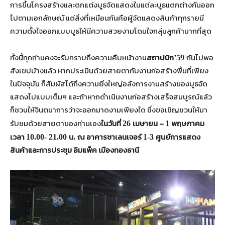
การขึ้นโครงสร้างและตกแต่งบูธจัดแสดงในแต่ละบูธแตกต่างกันออก
ไปตามเอกลักษณ์ แต่สิ่งที่เหมือนกันคือผู้จัดแสดงสินค้าทุกรายมี
ความตั้งใจออกแบบบูธให้มีความสวยงามโดนใจกลุ่มลูกค้ามากที่สุด
ทั้งนี้ทุกท่านคงจะรับทราบถึงความคืบหน้างาน
สถาปนิก
กันไปพอ
’59
สังเขปบ้างแล้ว หากประเมินด้วยสายตากับงานก่อสร้างพื้นที่เพียง
ในปัจจุบัน ก็สัมผัสได้ถึงความยิ่งใหญ่อลังการงานสร้างของบูธจัด
แสดงไปแบบเต็มๆ และถ้าหากดำเนินงานก่อสร้างเสร็จสมบูรณ์แล้ว
ก็ชวนให้จินตนาการว่าจะออกมาดงามเพียงใด ซึ่งขอเชิญชวนให้มา
รับชมด้วยสายตาของท่านเอง
ในวันที่
เมษายน –
พฤษภาคม
26
1
เวลา
น
ณ อาคารชาเลนเจอร์
ศูนย์การแสดง
10.00- 21.00
.
1-3
สินค้าและการประชุม อิมแพ็ค เมืองทองธานี