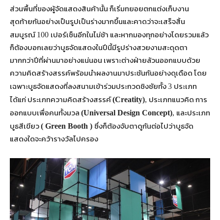
ส่วนพื้นที่ของผู้จัดแสดงสินค้านั้น ก็เริ่มทยอยตกแต่งเก็บงาน
สุดท้ายกันอย่างเป็นรูปเป็นร่างมากขึ้นและคาดว่าจะเสร็จสิ้น
สมบูรณ์
เปอร์เซ็นอีกในไม่ช้า และหากมองทุกอย่างโดยรวมแล้ว
100
ก็ต้องบอกเลยว่าบูธจัดแสดงในปีนี้มีรูปร่างสวยงามสะดุดตา
มากกว่าปีที่ผ่านมาอย่างแน่นอน เพราะต่างฝ่ายล้วนออกแบบด้วย
ความคิดสร้างสรรค์พร้อมนำผลงานมาประชันกันอย่างดุเดือด โดย
เฉพาะบูธจัดแสดงที่ลงสนามเข้าร่วมประกวดชิงชัยทั้ง
ประเภท
3
ได้แก่ ประเภทความคิดสร้างสรรค์
ประเภทแนวคิด การ
(Creatity)
,
ออกแบบเพื่อคนทั้งมวล
และประเภท
(Universal Design Concept)
,
บูธสีเขียว
ซึ่งก็ต้องจับตาดูกันต่อไปว่าบูธจัด
( Green Booth )
แสดงใดจะคว้ารางวัลไปครอง