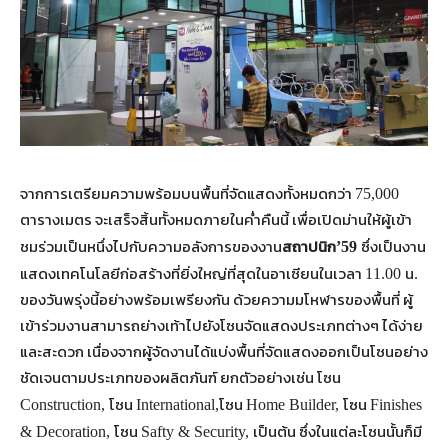
จากการเตรียมความพร้อมบนพื้นที่จัดแสดงทั้งหมดกว่า
75,000
ตารางเมตร จะเสร็จสิ้นทั้งหมดภายในค่ำคืนนี้ เพื่อเปิดม่านให้ผู้เข้า
ชมร่วมเป็นหนึ่งไปกับความอลังการของงาน
สถาปนิก
ซึ่งเป็นงาน
’59
แสดงเทคโนโลยีก่อสร้างที่ยิ่งใหญ่ที่สุดในอาเซียนในเวลา
น
11.00
.
ของวันพรุ่งนี้อย่างพร้อมเพรียงกัน ด้วยความมโหฬารของพื้นที่ ผู้
เข้าร่วมงานสามารถย่างเท้าไปยังโซนจัดแสดงประเภทต่างๆ ได้ง่าย
และสะดวก เนื่องจากผู้จัดงานได้แบ่งพื้นที่จัดแสดงออกเป็นโซนอย่าง
ชัดเจนตามประเภทของผลิตภันฑ์ ยกตัวอย่างเช่น โซน
โซน
โซน
โซน
Construction,
International,
Home Builder,
Finishes
โซน
เป็นต้น ซึ่งในแต่ละโซนนั้นก็มี
& Decoration,
Safty & Security,