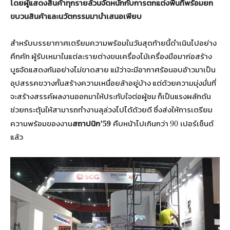
โดยผู้แสดงสินค้าทุกรายล้วนจัดหนักกับการตกแต่งพื้นที่พร้อมยก
ขบวนสินค้าและนวัตกรรมมานำเสนอเพียบ
สำหรับบรรยากาศเตรียมความพร้อมในวันสุดท้ายนี้ดำเนินไปอย่าง
คึกคัก ผู้รับเหมาในแต่ละรายต่างขนเครื่องไม้เครื่องมือมาก่อสร้าง
บูธจัดแสดงกันอย่างไม่ขาดสาย แม้ว่าจะมีอากาศร้อนอบอ้าวมาเป็น
อุปสรรคขวางกั้นสร้างความเหนื่อยล้าอยู่บ้าง แต่ด้วยความมุ่งมั่นที่
จะสร้างสรรค์ผลงานออกมาให้ประทับใจต่อผู้ชม ก็เป็นแรงผลักดัน
ช่วยกระตุ้นให้สามารถทำงานลุล่วงไปได้ด้วยดี ซึ่งส่งให้การเตรียม
ความพร้อมของงาน
สถาปนิก
คืบหน้าไปเกินกว่า
เปอร์เซ็นต์
’59
90
แล้ว