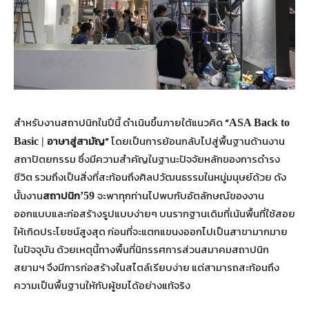
สำหรับงานสถาปนิกในปีนี้ ดำเนินขึ้นภายใต้แนวคิด
“
ASA Back to
อาษาสู่สามัญ”
โดยเป็นการย้อนกลับไปสู่พื้นฐานด้านงาน
Basic |
สถาปัตยกรรม ซึ่งมีความสำคัญในฐานะปัจจัยหลักของการดำรง
ชีวิต รวมถึงเป็นสิ่งที่สะท้อนถึงศิลปวัฒนธรรมในหมู่มนุษย์ด้วย ดัง
นั้นงาน
สถาปนิก
จะพาทุกท่านไปพบกับอัตลักษณ์ของงาน
’59
ออกแบบและก่อสร้างรูปแบบง่ายๆ บนรากฐานเดิมที่เน้นพื้นที่ใช้สอย
ให้เกิดประโยชน์สูงสุด ก่อนที่จะแตกแขนงออกไปเป็นสาขามากมาย
ในปัจจุบัน ด้วยเหตุนี้ทางพื้นที่นิทรรศการส่วนสมาคมสถาปนิก
สยามฯ จึงมีการก่อสร้างในสไตล์เรียบง่าย แต่สามารถสะท้อนถึง
ความเป็นพื้นฐานให้กับผู้ชมได้อย่างแท้จริง