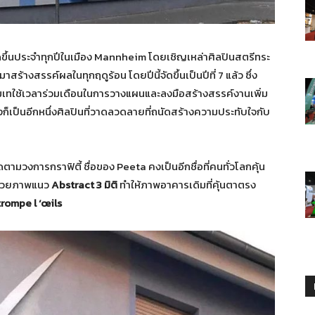
ัดขึ้นประจำทุกปีในเมือง Mannheim โดยเชิญเหล่าศิลปินสตรีทระ
าสร้างสรรค์ผลในทุกฤดูร้อน โดยปีนี้จัดขึ้นเป็นปีที่ 7 แล้ว ซึ่ง
่มเทใช้เวลาร่วมเดือนในการวางแผนและลงมือสร้างสรรค์งานเพิ่ม
ก็เป็นอีกหนึ่งศิลปินที่วาดลวดลายที่ถนัดสร้างความประทับใจกับ
ามวงการกราฟิตี้ ชื่อของ Peeta คงเป็นอีกชื่อที่คนทั่วโลกคุ้น
ด้วยภาพแนว
Abstract 3 มิติ
ทำให้ภาพอาคารเดิมที่คุ้นตาตรง
rompe l ‘œils