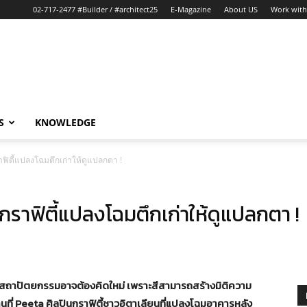
02-717-2477 #Builder / #architect25
E-Magazine
About US
Work with
S
KNOWLEDGE
กราฟิตี้แปลงโฉมตึกเก่าให้ดูแปลกตา !
ลปินกราฟิตี้แปลงโฉมตึกเก่าให้ดูแปลกตา !
 ของสถาปัตยกรรมอาจต้องคิดใหม่ เพราะสีสามารถสร้างมิติความ
านที่ Peeta ศิลปินกราฟิตี้ชาวอิตาเลียนที่แปลงโฉมอาคารหลัง