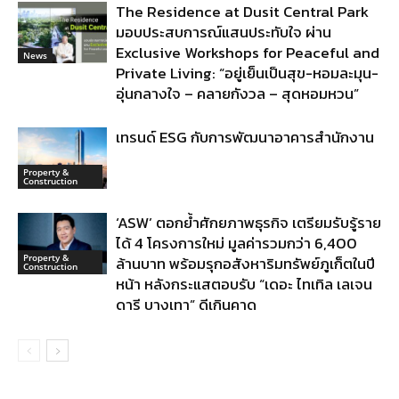
The Residence at Dusit Central Park
มอบประสบการณ์แสนประทับใจ ผ่าน
Exclusive Workshops for Peaceful and
News
Private Living: “อยู่เย็นเป็นสุข-หอมละมุน-
อุ่นกลางใจ – คลายกังวล – สุดหอมหวน”
เทรนด์ ESG กับการพัฒนาอาคารสำนักงาน
Property &
Construction
‘ASW’ ตอกย้ำศักยภาพธุรกิจ เตรียมรับรู้ราย
ได้ 4 โครงการใหม่ มูลค่ารวมกว่า 6,400
Property &
ล้านบาท พร้อมรุกอสังหาริมทรัพย์ภูเก็ตในปี
Construction
หน้า หลังกระแสตอบรับ “เดอะ ไทเทิล เลเจน
ดารี บางเทา” ดีเกินคาด