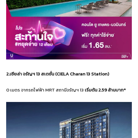
2.เซียล่า จรัญฯ
13
สเตชั่น
(
CIELA Charan 13 Station
)
0 เมตร จากรถไฟฟ้า MRT สถานีจรัญฯ 13
เริ่มต้น
2.59
ล้านบาท
*