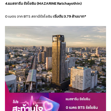
4.
แมสซารีน รัชโยธิน
(
MAZARINE Ratchayothin)
0 เมตร จาก BTS สถานีรัชโยธิน
เริ่มต้น
3.79
ล้านบาท
*