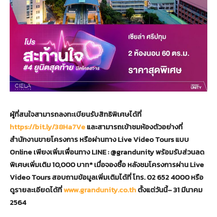
ผู้ที่สนใจสามารถลงทะเบียนรับสิทธิพิเศษได้ที่
https://bit.ly/38Ha7Ve
และสามารถเข้าชมห้องตัวอย่างที่
สำนักงานขายโครงการ หรือผ่านทาง
Live Video Tours
แบบ
Online
เพียง
เพิ่มเพื่อนทาง
LINE : @grandunity
พร้อมรับส่วนลด
พิเศษเพิ่มเติม
10,000
บาท
*
เมื่อจองซื้อ หลังชมโครงการผ่าน
Live
Video Tours
สอบถามข้อมูลเพิ่มเติมได้ที่
โทร. 02 652 4000 หรือ
ดูรายละเอียดได้ที่
www.grandunity.co.th
ตั้งแต่วัน
นี้
– 31
มีนาคม
2564