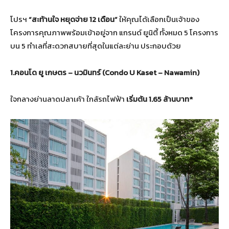
โปรฯ
“
สะท้านใจ หยุดจ่าย
12
เดือน”
ให้คุณได้เลือกเป็นเจ้าของ
โครงการคุณภาพพร้อมเข้าอยู่จาก แกรนด์ ยูนิตี้ ทั้งหมด 5 โครงการ
บน 5 ทำเลที่สะดวกสบายที่สุดในแต่ละย่าน ประกอบด้วย
1.
คอนโด ยู เกษตร – นวมินทร์
(Condo U Kaset – Nawamin)
ใจกลางย่านลาดปลาเค้า ใกล้รถไฟฟ้า
เริ่มต้น
1.65
ล้านบาท
*