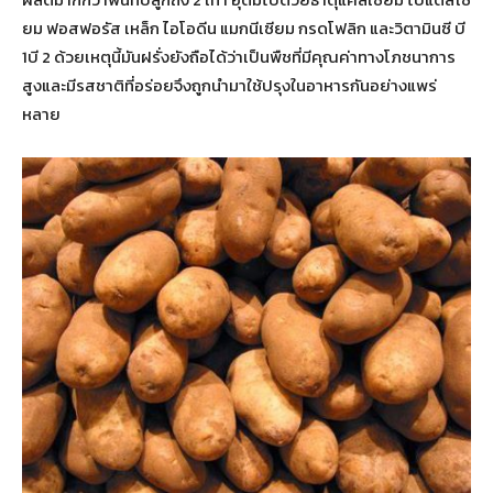
ยม ฟอสฟอรัส เหล็ก ไอโอดีน แมกนีเซียม กรดโฟลิก และวิตามินซี บี
1บี 2 ด้วยเหตุนี้มันฝรั่งยังถือได้ว่าเป็นพืชที่มีคุณค่าทางโภชนาการ
สูงและมีรสชาติที่อร่อยจึงถูกนำมาใช้ปรุงในอาหารกันอย่างแพร่
หลาย