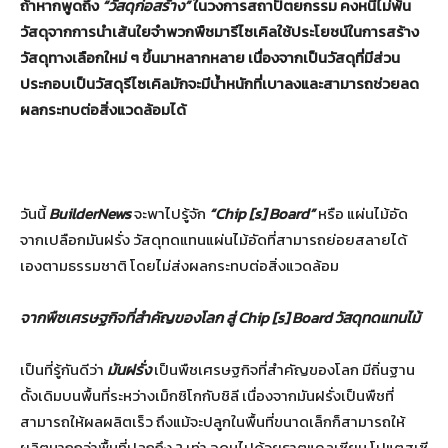
ถ้าหากพูดถึง
“
วัสดุก่อสร้าง
”
ในวงการสถาปัตยกรรม คงหนีไม่พ้น
วัสดุจากการนำเส้นใยจำพวกพืชมารีไซเคิลใช้ประโยชน์ในการสร้าง
วัสดุทางเลือกใหม่ ๆ ขึ้นมาหลากหลาย เนื่องจากเป็นวัสดุที่มีส่วน
ประกอบเป็นวัสดุรีไซเคิลมักจะมีน้ำหนักที่เบาลงและสามารถช่วยลด
ผลกระทบต่อสิ่งแวดล้อมได้
วันนี้
BuilderNews
จะพาไปรู้จัก
“Chip [s] Board”
หรือ แผ่นไม้อัด
จากเปลือกมันฝรั่ง วัสดุทดแทนแผ่นไม้อัดที่สามารถย่อยสลายได้
เองตามธรรมชาติ โดยไม่ส่งผลกระทบต่อสิ่งแวดล้อม
จากพืชเศรษฐกิจที่สำคัญของโลก สู่
Chip [s] Board
วัสดุทดแทนไม้
เป็นที่รู้กันดีว่า
มันฝรั่ง
เป็นพืชเศรษฐกิจที่สำคัญของโลก มีถิ่นฐาน
ดั้งเดิมบนพื้นที่ระหว่างเม็กซิโกกับชิลี เนื่องจากมันฝรั่งเป็นพืชที่
สามารถให้ผลผลิตเร็ว ถึงแม้จะปลูกในพื้นที่ขนาดเล็กก็สามารถให้
ผลิตมากกว่าพื้นที่ปลูกถึง 2 เท่า อุดมไปด้วยธาตุแคลเซียม โปแตสเซี