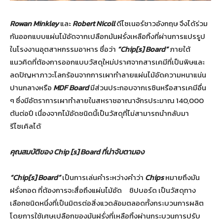
Rowan Minkley
และ
Robert Nicoll
ดีไซเนอร์ชาวอังกฤษ จึงได้ร่วม
กันออกแบบแผ่นไม้อัดจากเปลือกมันฝรั่งเหลือทิ้งที่ผ่านการแปรรูป
ในโรงงานอุตสาหกรรมอาหาร ชื่อว่า
“
Chip[s] Board”
ภายใต้
แนวคิดที่ต้องการออกแบบวัสดุใหม่ปราศจากสารเคมีที่เป็นพิษและ
ลดปัญหาภาวะโลกร้อนจากการเผาทำลายแผ่นไม้อัดความหนาแน่น
ปานกลางหรือ
MDF Board
มีส่วนประกอบจากเรซินหรือสารเคมีอื่น
ๆ ซึ่งมีอัตราการเผาทำลายในสหราชอาณาจักรประมาณ 140,000
ตันต่อปี เนื่องจากไม้อัดชนิดนี้เป็นวัสดุที่ไม่สามารถนำกลับมา
รีไซเคิลได้
คุณสมบัติของ
Chip [s] Board ที่น่าจับตามอง
“Chip[s] Board”
เป็นการเล่นคำระหว่างคำว่า
Chips
หมายถึงมัน
ฝรั่งทอด ที่ต้องการจะสื่อถึงแผ่นไม้อัด ชิปบอร์ด เป็นวัสดุทาง
เลือกชนิดหนึ่งที่เป็นมิตรต่อสิ่งแวดล้อมตลอดทั้งกระบวนการผลิต
โดยการใช้เศษเปลือกของมันฝรั่งที่เหลือทิ้งผ่านกระบวนการปรับ