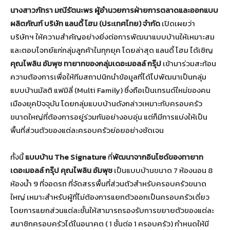
นางสาวภัทรา มณีรัตนะพร ผู้อำนวยการฝ่ายการตลาดและออกแบบ
ผลิตภัณฑ์ บริษัท แลนดี้ โฮม (ประเทศไทย) จำกัด
เปิดเผยว่า
บริษัทฯ ให้ความสำคัญอย่างยิ่งต่อการพัฒนาแบบบ้านให้เหมาะสม
และตอบโจทย์แก่กลุ่มลูกค้าในทุกยุค โดยล่าสุด แลนดี้ โฮม ได้เชิญ
คุณไพลิน อัมพุช ทายาทของกลุ่มเดอะมอลล์ กรุ๊ป
เข้ามาร่วมสะท้อน
ความต้องการเพื่อให้ทีมสถาปนิกนำข้อมูลที่ได้ไปพัฒนาเป็นกลุ่ม
แบบบ้านมัลติ แฟมิลี่ (Multi Family) ซึ่งถือเป็นเทรนด์ใหม่ของคน
เมืองยุคปัจจุบัน โดยกลุ่มแบบบ้านดังกล่าวเหมาะกับครอบครัว
ขนาดใหญ่ที่ต้องการอยู่ร่วมกันอย่างอบอุ่น แต่ก็มีการแบ่งให้เป็น
พื้นที่ส่วนตัวของแต่ละครอบครัวย่อยอย่างชัดเจน
ทั้งนี้
แบบบ้าน The Signature
ที่
พัฒนาจากอินไซด์ของทายาท
เดอะมอลล์ กรุ๊ป คุณไพลิน อัมพุช
เป็นแบบบ้านขนาด 7 ห้องนอน 8
ห้องน้ำ 9 ที่จอดรถ ที่จัดสรรพื้นที่ส่วนตัวสำหรับครอบครัวขนาด
ใหญ่ เหมาะสำหรับผู้ที่ไม่ต้องการแยกตัวออกเป็นครอบครัวเดี่ยว
โดยการแยกส่วนแต่ละชั้นให้สามารถรองรับการขยายตัวของแต่ละ
สมาชิกครอบครัวได้ในอนาคต ( 1 ชั้นต่อ 1 ครอบครัว) กำหนดให้มี