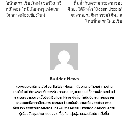
‘อนันตรา เชียงใหม่ เซอร์วิส สวี
ดื่มด่ำกับความสวยงามของ
ทส์’ คอนโดมีเนียมหรูแห่งแรก
ศิลปะใต้ผิวน้ำ “Ocean Utopia”
ใจกลางเมืองเชียงใหม่
ผลงานประติมากรรมใต้ทะเล
ไทยชิ้นแรกในเอเชีย
Builder News
กองบรรณาธิการเว็บไซต์ Builder News - ด้วยความก้าวหน้าทางด้าน
เทคโนโลยี ที่มาพร้อมกับการรับข่าวสารในรูปแบบใหม่ ทั้งจากสื่อออนไลน์
และโซเชี่ยลมีเดีย เว็บไซต์ Builder News จึงถือกำเนิดขึ้น แตกย่อยออก
มานอกเหนือจากนิตยสาร Builder โดยเน้นนำเสนอเรื่องราวในวงการ
ก่อสร้าง การพัฒนาอสังหาริมทรัพย์ การออกแบบตกแต่ง ตลอดจนความ
รู้เรื่องวัสดุอย่างครบวงจร ที่มุ่งถึงกลุ่มผู้อ่านออนไลน์มากยิ่งขึ้น