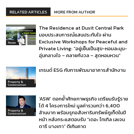
RELATED ARTICLES
MORE FROM AUTHOR
The Residence at Dusit Central Park
มอบประสบการณ์แสนประทับใจ ผ่าน
Exclusive Workshops for Peaceful and
News
Private Living: “อยู่เย็นเป็นสุข-หอมละมุน-
อุ่นกลางใจ – คลายกังวล – สุดหอมหวน”
เทรนด์ ESG กับการพัฒนาอาคารสำนักงาน
Property &
Construction
‘ASW’ ตอกย้ำศักยภาพธุรกิจ เตรียมรับรู้ราย
ได้ 4 โครงการใหม่ มูลค่ารวมกว่า 6,400
Property &
ล้านบาท พร้อมรุกอสังหาริมทรัพย์ภูเก็ตในปี
Construction
หน้า หลังกระแสตอบรับ “เดอะ ไทเทิล เลเจน
ดารี บางเทา” ดีเกินคาด