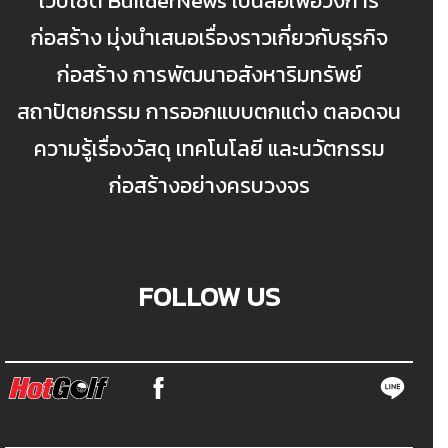
เว็บไซต์ BuilderNews เป็นสื่อเพื่อวงการ
ก่อสร้าง มุ่งนำเสนอเรื่องราวเกี่ยวกับธุรกิจ
ก่อสร้าง การพัฒนาอสังหาริมทรัพย์
สถาปัตยกรรม การออกแบบตกแต่ง ตลอดจน
ความรู้เรื่องวัสดุ เทคโนโลยี และนวัตกรรม
ก่อสร้างอย่างครบวงจร
FOLLOW US