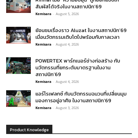
สัมผัสได้จริงในงานสถาปนิก’69
Kemisara
-
August 5, 2026
ย้อนชมเรื่องราว Aluzat ในงานสถาปนิก’69
เมื่อนวัตกรรมเติบโตไปพร้อมกับกาลเวลา
Kemisara
-
August 4, 2026
POWERTEX พาร์ทเนอร์ช่างก่อสร้าง กับ
นวัตกรรมที่ยกระดับมาตรฐานในงาน
สถาปนิก’69
Kemisara
-
August 4, 2026
แอร์โรเฟลกซ์ กับนวัตกรรมฉนวนที่เปลี่ยนมุม
มองการอยู่อาศัย ในงานสถาปนิก’69
Kemisara
-
August 3, 2026
Product Knowledge