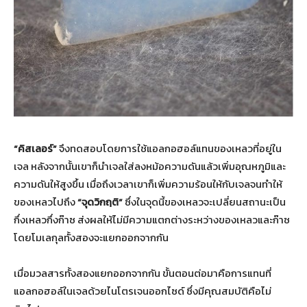
“คิสเลอร์”
จึงทดสอบโดยการใช้แอลกอฮอล์แทนของเหลวที่อยู่ใน
เจล หลังจากนั้นเขาก็นำเจลใส่ลงหม้อความดันแล้วเพิ่มอุณหภูมิและ
ความดันให้สูงขึ้น เมื่อถึงเวลาเขาก็เพิ่มความร้อนให้กับเจลจนทำให้
ของเหลวไปถึง
“
จุดวิกฤติ
”
ซึ่งในจุดนี้ของเหลวจะเปลี่ยนสถานะเป็น
กึ่งเหลวกึ่งก๊าซ ส่งผลให้ไม่มีความแตกต่างระหว่างของเหลวและก๊าซ
โดยโมเลกุลทั้งสองจะแยกออกจากกัน
เมื่อมวลสารทั้งสองแยกออกจากกัน ขั้นตอนต่อมาคือการแทนที่
แอลกอฮอล์ในเจลด้วยไนโตรเจนออกไซด์ ซึ่งมีคุณสมบัติคือไม่