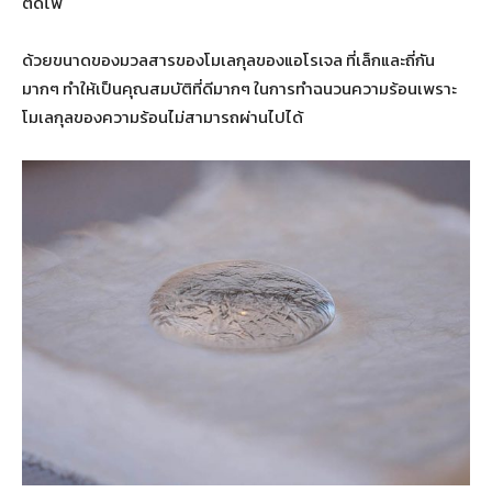
ติดไฟ
ด้วยขนาดของมวลสารของโมเลกุลของแอโรเจล ที่เล็กและถี่กัน
มากๆ ทำให้เป็นคุณสมบัติที่ดีมากๆ ในการทำฉนวนความร้อนเพราะ
โมเลกุลของความร้อนไม่สามารถผ่านไปได้