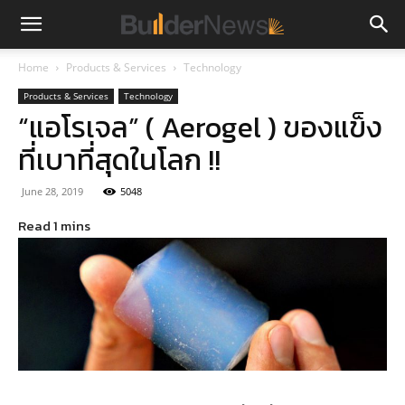
Home
Products & Services
Technology
Products & Services
Technology
“แอโรเจล” ( Aerogel ) ของแข็ง
ที่เบาที่สุดในโลก !!
June 28, 2019
5048