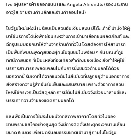
Ive (ผู้บริหารฝ่ายออกแบบ) และ Angela Ahrendts (รองประธาน
อาวุโส ฝ่ายร้านค้าปลีกและร้านค้าออนไลน์)
โชว์รูมใหม่แห่งนี้ เปรียบเป็นสวนอันเงียบสงบ มีโต๊ะ เก้าอี้ ม้านั่ง ให้ผู้
มาใช้บริการได้นั่งพักผ่อน ระหว่างการเข้ามาเลือกชมผลิตภัณฑ์ และ
ฉีกรูปแบบออกมาให้ต่างจากร้านค้าทั่วไป โดยต้องการให้สามารถ
เป็นพื้นที่พบปะพูดคุยของผู้คนในชุมชนไปพร้อม ๆ กัน ขณะที่ภูมิ
ทัศน์ภายนอก ที่เป็นแหล่งท่องเที่ยวสำคัญของเมือง ยังทำให้ผู้ใช้
บริการสามารถเพลิดเพลินไปกับการนั่งชมวิวด้านนอกได้ด้วย
นอกจากนี้ ร่มเงาที่ได้จากแนวต้นไม้สีเขียวที่ปลูกอยู่ด้านนอกอาคาร
ยังสร้างความรู้สึกอันร่มเย็นและแสนสบาย เพราะตัวอาคารส่วน
ใหญ่ใช้กระจกเป็นวัสดุหลัก การมีต้นไม้สีเขียวจึงช่วยบาลานซ์และ
บรรเทาความจ้าของแดดภายนอกได้
และเพื่อเป็นการใช้ประโยชน์จากสภาพอากาศโดยทั่วไปของ
ซานฟรานซิสโกอย่างสูงสุด จึงมีการติดตั้งประตูกระจกบานเลือน
ขนาด 6 เมตร เพื่อเปิดรับลมธรรมชาติเข้ามาสู่ภายในโชว์รูม