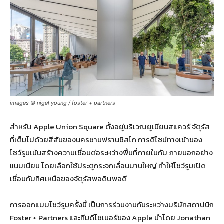
images © nigel young / foster + partners
สำหรับ Apple Union Square ตั้งอยู่บริเวณยูเนียนสแควร์ จัตุรัส
ที่เต็มไปด้วยสีสันของนครซานฟรานซิสโก การดีไซน์ทางเข้าของ
โชว์รูมเน้นสร้างความเชื่อมต่อระหว่างพื้นที่ภายในกับ ภายนอกอย่าง
แนบเนียน โดยเลือกใช้ประตูกระจกเลื่อนบานใหญ่ ทำให้โชว์รูมเปิด
เชื่อมกับทิศเหนือของจัตุรัสพอดิบพอดี
การออกแบบโชว์รูมครั้งนี้ เป็นการร่วมงานกันระหว่างบริษัทสถาปนิก
Foster + Partners และทีมดีไซเนอร์ของ Apple นำโดย Jonathan