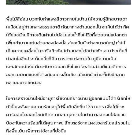
พื้นไม้สีอ่อน บวกกับกำแพงสีขาวภายในบ้าน ให้ความรู้สึกสบายตา
เหมือนอยู่ท่ามกลางธรรมชาติ ถัดมาทางด้านนอกนั้น จะเห็นได้ว่า ทิศ
ใต้ของบ้านมีทางเดินผ่านไปยังแหล่งน้ำซึ่งให้วิวที่สวยงามแปลกตา
เพิ่มเข้ามา และในส่วนของห้องนั่งเล่นจะมีหน้าต่างขนาดใหญ่ ทำให้
เห็นความเคลื่อนไหวหรือทิวทัศน์ด้านนอกได้อย่างชัดเจน ประเด็นที่
น่าสนใจอีกประเด็นหนึ่งก็คือ การตกแต่งภายใน ดูมีความเป็น
เอกลักษณ์เช่นเดียวกับภายนอก ซึ่งในแต่ละส่วนล้วนมีแนวคิดการ
ออกแบบตกแต่งที่ต่างกันอย่างสิ้นเชิง แม้แต่หน้าต่าง ก็ยังมีหลาก
หลายขนาดอีกด้วย
ในการสร้างบ้านให้มีอายุการใช้งานที่ยาวนาน ผู้ออกแบบได้ครีเอทให้
ตัวปั๊มพลังงานความร้อนอยู่ใต้พื้นดินลึกถึง
เมตร เพื่อให้ก๊าซ
135
คาร์บอนไดออกไซด์เกิดความสมดุลภายในบ้าน ตลอดจนใช้ฉนวน
ป้องกันความร้อนที่ได้คุณภาพ
ฮีทเตอร์จากแผงโซลาร์เซลล์ รวมไป
,
ถึงพื้นเย็น เพื่อการใช้งานที่ยั่งยืน