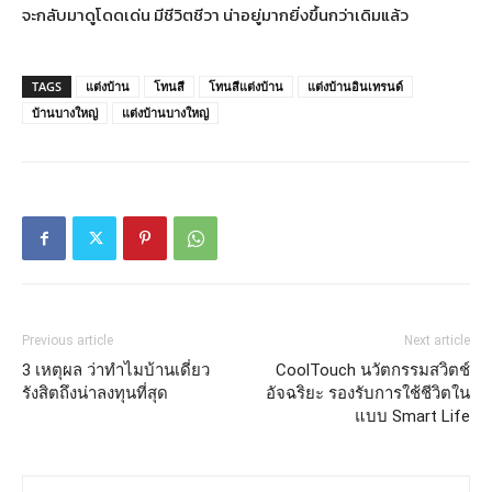
จะกลับมาดูโดดเด่น มีชีวิตชีวา น่าอยู่มากยิ่งขึ้นกว่าเดิมแล้ว
TAGS
แต่งบ้าน
โทนสี
โทนสีแต่งบ้าน
แต่งบ้านอินเทรนด์
บ้านบางใหญ่
แต่งบ้านบางใหญ่
Previous article
Next article
3 เหตุผล ว่าทำไมบ้านเดี่ยว
CoolTouch นวัตกรรมสวิตช์
รังสิตถึงน่าลงทุนที่สุด
อัจฉริยะ รองรับการใช้ชีวิตใน
แบบ Smart Life