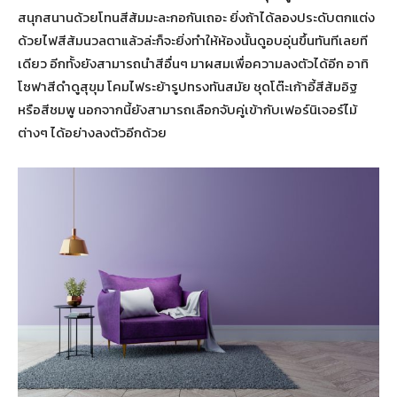
สนุกสนานด้วยโทนสีส้มมะละกอกันเถอะ ยิ่งถ้าได้ลองประดับตกแต่ง
ด้วยไฟสีส้มนวลตาแล้วล่ะก็จะยิ่งทำให้ห้องนั้นดูอบอุ่นขึ้นทันทีเลยที
เดียว อีกทั้งยังสามารถนำสีอื่นๆ มาผสมเพื่อความลงตัวได้อีก อาทิ
โซฟาสีดำดูสุขุม โคมไฟระย้ารูปทรงทันสมัย ชุดโต๊ะเก้าอี้สีส้มอิฐ
หรือสีชมพู นอกจากนี้ยังสามารถเลือกจับคู่เข้ากับเฟอร์นิเจอร์ไม้
ต่างๆ ได้อย่างลงตัวอีกด้วย