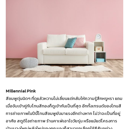
Millennial Pink
สีชมพูตุ่นนิดๆ ที่ดูแล้วหวานไม่เลี่ยนแต่กลับให้ความรู้สึกหรูหรา แถม
เมื่อจับเข้าคู่กับโทนสีทองก็ดูเข้ากันเป็นที่สุด อีกทั้งเทรนด์ของโทนสี
การถ่ายภาพในปีนี้โทนสีชมพูยังมาแรงอีกต่างหาก ไม่ว่าจะเป็นที่อยู่
อาศัย สตูดิโอถ่ายภาพ ร้านคาเฟ่เอาใจวัยรุ่น หรือแม้แต่โครงการ
บ้านบางใหญ่หลังใหม่ของคุณเองก็สามารถเลือกใช้สีสันอย่าง