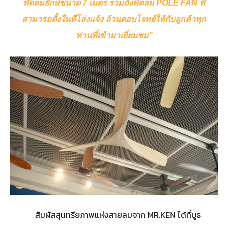
พัดลมยักษ์ขนาด 7 เมตร รวมถึงพัดลม POLE FAN ที่
สามารถตั้งในที่โล่งแจ้ง ล้วนตอบโจทย์ให้กับลูกค้าทุก
ท่านที่เข้ามาเยี่ยมชม”
สัมผัสสุนทรียภาพแห่งสายลมจาก MR.KEN ได้ที่บูธ