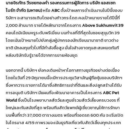
นายจิรภัทร วีรชยทองคำ รองกรรมการผู้จัดการ บริษัท แอสเซท
ไบร์ท จำกัด (มหาชน)
หรือ
ABC
ตั้งเป้าผลการดำเนินงานในปีนี้ของบ
ริษัทฯ จะสามารถเติบโตอย่างก้าวกระโดด คงเป้าหมายรายได้ปีนี้ที่
2,000 ล้านบาท รายได้หลักมาจากโครงการ
Above Sukhumvit 39
คอนโดมิเนียมหรูระดับพรีเมี่ยม บนทำเลที่ดีที่สุดในซอยสุขุมวิท 39
โดยเน้นเป้าหมายไปยังกลุ่มผู้ปกครองนักเรียนนานาชาติ ชาวต่าง
ชาติ นักลงทุนทั่วไปที่มีกำลังซื้อสูง มั่นใจล้างขาดทุนสะสมหมดทันที
หลังบริษัทรับรู้รายได้จากการขายห้องชุด
นอกจากนี้ บริษัทฯ ยังคงเดินหน้าหาโอกาสทางธุรกิจอย่างต่อเนื่อง
โดยในวันที่ 29 มิถุนายนนี้จะมีการประชุมวิสามัญผู้ถือหุ้นของบริษัทฯ
ซึ่งหากวาระรายการได้มาซึ่งสิทธิการเช่าที่ดินและสิ่งปลูกสร้างได้รับ
การอนุมติ บริษัทฯ มีแผนที่จะพัฒนาอาคารเป็นโครงการ
ABC Pet
World
ซึ่งเป็นโรงพยาบาลสัตว์และศูนย์รวมสัตว์เลี้ยงครบวงจร ที่
ใหญ่และทันสมัยที่สุด พร้อมทีมสัตว์แพทย์ผู้เชี่ยวชาญให้การรักษา
บนพื้นที่กว่า 37,000 ตารางเมตร พร้อมที่จอดรถ 600 คัน จะเริ่มเปิด
ในไตรมาส 4/59 ภาพรวมจะเน้นธุรกิจเกี่ยวกับสัตว์เลี้ยงทุกประเภท