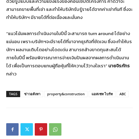
ด้วยรูปแบบและความแข็งแรงของคอนเซ็ปต์โครงการ คาดว่าจะ
สามารถขายพื้นที่เช่า และทำให้บริษัทรับรู้รายได้จากค่าเช่าทันที ซึ่งจะ
ทำให้บริษัทฯ มีรายได้ที่ต่อเนื่องและมั่นคง
“แนวโน้มผลการดำเนินงานในปีนี้ จะสามารถ turn around ได้อย่าง
แน่นอน เพราะบริษัทฯจะมีรายได้ที่มาจากธุรกิจที่ชัดเจน ซึ่งจะทำให้บร
ษัทฯ ผลงานเติบโตอย่างโดดเด่น สามารถล้างขาดทุนสะสมได้
ภายในปีนี้ พร้อมพิจารณาการจ่ายเงินปันผลจากผลการดำเนินงาน
ได้ เพื่อเป็นการตอบแทนผู้ถือหุ้นที่ให้ความไว้วางใจเรา”
นายจิรภัทร
กล่าว
TAGS
ข่าวอสังหา
property&construction
แอสเซท ไบร์ท
ABC