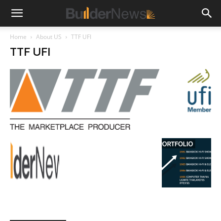
Home
About US
TTF UFI
TTF UFI