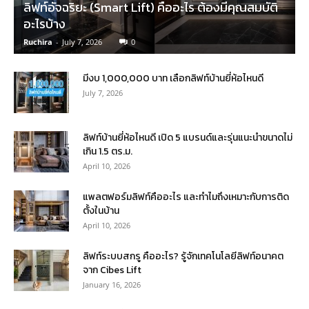
ลิฟท์อัจฉริยะ (Smart Lift) คืออะไร ต้องมีคุณสมบัติ
อะไรบ้าง
Ruchira
-
July 7, 2026
0
มีงบ 1,000,000 บาท เลือกลิฟท์บ้านยี่ห้อไหนดี
July 7, 2026
ลิฟท์บ้านยี่ห้อไหนดี เปิด 5 แบรนด์และรุ่นแนะนำขนาดไม่
เกิน 1.5 ตร.ม.
April 10, 2026
แพลตฟอร์มลิฟท์คืออะไร และทำไมถึงเหมาะกับการติด
ตั้งในบ้าน
April 10, 2026
ลิฟท์ระบบสกรู คืออะไร? รู้จักเทคโนโลยีลิฟท์อนาคต
จาก Cibes Lift
January 16, 2026