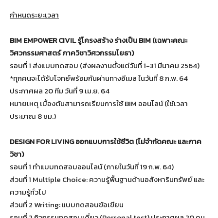
กำหนดระยะเวลา
BIM EMPOWER CIVIL รู้โครงสร้าง ร่างเป็น BIM (เฉพาะคณะ
วิศวกรรมศาสตร์ ภาควิชาวิศวกรรมโยธา)
รอบที่ 1 ส่งแบบทดสอบ (ส่งผลงานตั้งแต่วันที่ 1-31 มีนาคม 2564)
*ทุกคนจะได้รับโจทย์พร้อมกันผ่านทางอีเมล ในวันที่ 8 ก.พ. 64
ประกาศผล 20 ทีม วันที่ 9 เม.ย. 64
หมายเหตุ เบื้องต้นสามารถเรียนการใช้ BIM ออนไลน์ (ใช้เวลา
ประมาณ 8 ชม.)
DESIGN FOR LIVING ออกแบบการใช้ชีวิต (ไม่จำกัดคณะ และภาค
วิชา)
รอบที่ 1 ทำแบบทดสอบออนไลน์ (ภายในวันที่ 19 ก.พ. 64)
ส่วนที่ 1 Multiple Choice: ความรู้พื้นฐานด้านอสังหาริมทรัพย์ และ
ความรู้ทั่วไป
ส่วนที่ 2 Writing: แบบทดสอบข้อเขียน
รอบที่ 2 กิจกรรมทดสอบเดี่ยว (Personal test) ประกาศผล 20 คน