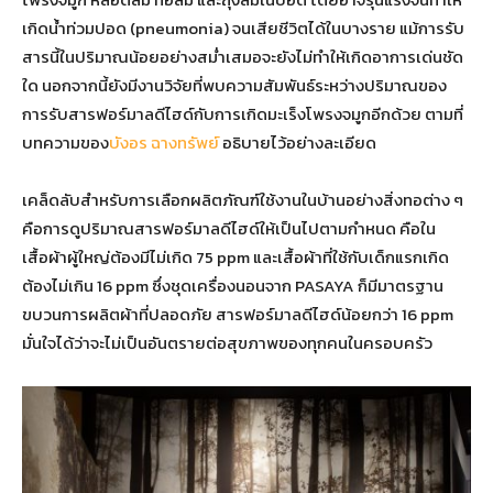
เกิดน้ำท่วมปอด (pneumonia) จนเสียชีวิตได้ในบางราย แม้การรับ
สารนี้ในปริมาณน้อยอย่างสม่ำเสมอจะยังไม่ทำให้เกิดอาการเด่นชัด
ใด นอกจากนี้ยังมีงานวิจัยที่พบความสัมพันธ์ระหว่างปริมาณของ
การรับสารฟอร์มาลดีไฮด์กับการเกิดมะเร็งโพรงจมูกอีกด้วย ตามที่
บทความของ
บังอร ฉางทรัพย์
อธิบายไว้อย่างละเอียด
เคล็ดลับสำหรับการเลือกผลิตภัณฑ์ใช้งานในบ้านอย่างสิ่งทอต่าง ๆ
คือการดูปริมาณสารฟอร์มาลดีไฮด์ให้เป็นไปตามกำหนด คือใน
เสื้อผ้าผู้ใหญ่ต้องมีไม่เกิด 75 ppm และเสื้อผ้าที่ใช้กับเด็กแรกเกิด
ต้องไม่เกิน 16 ppm ซึ่งชุดเครื่องนอนจาก PASAYA ก็มีมาตรฐาน
ขบวนการผลิตผ้าที่ปลอดภัย สารฟอร์มาลดีไฮด์น้อยกว่า 16 ppm
มั่นใจได้ว่าจะไม่เป็นอันตรายต่อสุขภาพของทุกคนในครอบครัว