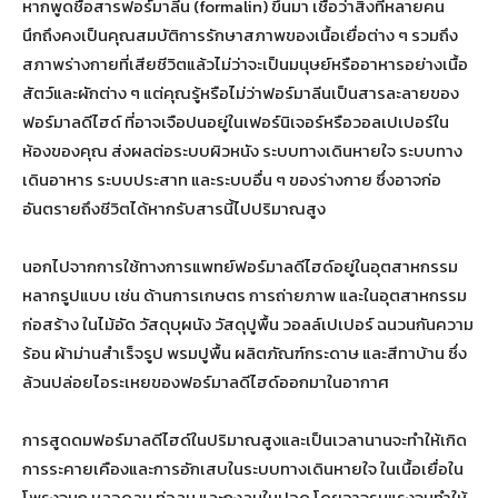
หากพูดชื่อสารฟอร์มาลีน (formalin) ขึ้นมา เชื่อว่าสิ่งที่หลายคน
นึกถึงคงเป็นคุณสมบัติการรักษาสภาพของเนื้อเยื่อต่าง ๆ รวมถึง
สภาพร่างกายที่เสียชีวิตแล้วไม่ว่าจะเป็นมนุษย์หรืออาหารอย่างเนื้อ
สัตว์และผักต่าง ๆ แต่คุณรู้หรือไม่ว่าฟอร์มาลีนเป็นสารละลายของ
ฟอร์มาลดีไฮด์ ที่อาจเจือปนอยู่ในเฟอร์นิเจอร์หรือวอลเปเปอร์ใน
ห้องของคุณ ส่งผลต่อระบบผิวหนัง ระบบทางเดินหายใจ ระบบทาง
เดินอาหาร ระบบประสาท และระบบอื่น ๆ ของร่างกาย ซึ่งอาจก่อ
อันตรายถึงชีวิตได้หากรับสารนี้ไปปริมาณสูง
นอกไปจากการใช้ทางการแพทย์ฟอร์มาลดีไฮด์อยู่ในอุตสาหกรรม
หลากรูปแบบ เช่น ด้านการเกษตร การถ่ายภาพ และในอุตสาหกรรม
ก่อสร้าง ในไม้อัด วัสดุบุผนัง วัสดุปูพื้น วอลล์เปเปอร์ ฉนวนกันความ
ร้อน ผ้าม่านสำเร็จรูป พรมปูพื้น ผลิตภัณฑ์กระดาษ และสีทาบ้าน ซึ่ง
ล้วนปล่อยไอระเหยของฟอร์มาลดีไฮด์ออกมาในอากาศ
การสูดดมฟอร์มาลดีไฮด์ในปริมาณสูงและเป็นเวลานานจะทำให้เกิด
การระคายเคืองและการอักเสบในระบบทางเดินหายใจ ในเนื้อเยื่อใน
โพรงจมูก หลอดลม ท่อลม และถุงลมในปอด โดยอาจรุนแรงจนทำให้