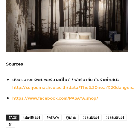
Sources
บังอร ฉางทรัพย์. ฟอร์มาลดีไฮด์ / ฟอร์มาลีน ภัยร้ายใกล้ตัว
http://scijournal.hcu.ac.th/data/The%20near%20dangers
https://www.facebook.com/PASAYA.shop/
TAGS
เฟอร์นิเจอร์
PASAYA
สุขภาพ
วอลเปเปอร์
วอลล์เปเปอร์
ผ้า