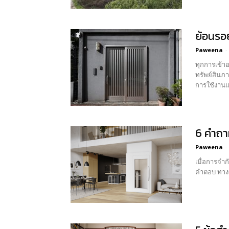
ย้อนรอย
Paweena
-
ทุกการเข้า
ทรัพย์สินภายในบ้
การใช้งานแล
6 คำถาม
Paweena
-
เมื่อการจำก
คำตอบ ทางลา