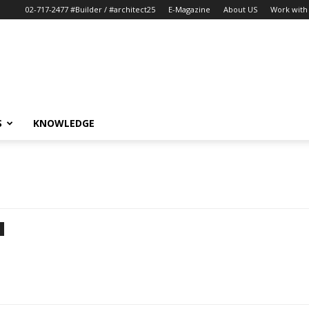
02-717-2477 #Builder / #architect25
E-Magazine
About US
Work with 
S
KNOWLEDGE