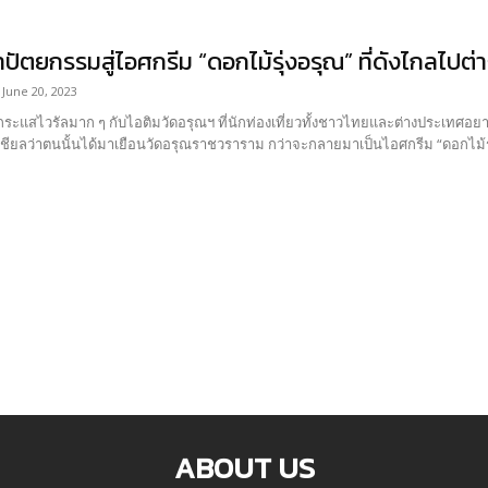
ัตยกรรมสู่ไอศกรีม “ดอกไม้รุ่งอรุณ” ที่ดังไกลไปต
June 20, 2023
นกระแสไวรัลมาก ๆ กับไอติมวัดอรุณฯ ที่นักท่องเที่ยวทั้งชาวไทยและต่างประเทศอย
ียลว่าตนนั้นได้มาเยือนวัดอรุณราชวราราม กว่าจะกลายมาเป็นไอศกรีม “ดอกไม้รุ่งอ
ABOUT US