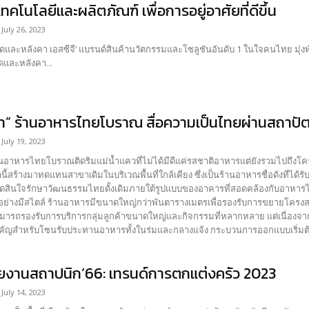
คโนโลยีและผลิตภัณฑ์ เพื่อการอยู่อาศัยที่ดีขึ้น
July 26, 2023
งคา เอสซีจี’ แบรนด์สินค้านวัตกรรมและโซลูชันอันดับ 1 ในใจคนไทย มุ่งพัฒนาเทคโนโลยีและผลิตภัณฑ์ เพื่อการอยู่อาศัยที่ดีขึ้น
ดและหลังคา...
ารา” ร้านอาหารไทยโบราณ สื่อความเป็นไทยผ่านสถาป
July 19, 2023
านอาหารไทยโบราณติดริมแม่น้ำแควที่ไม่ได้มีดีแค่รสชาติอาหารแต่ยังรวมไปถึงโครง
ี้สร้างมาทดแทนสาขาเดิมในบริเวณพื้นที่ใกล้เคียง ซึ่งเป็นร้านอาหารชื่อดังที่ไ
ตัดสินใจรักษาวัฒนธรรมไทยดั้งเดิมภายใต้รูปแบบของอาคารที่สอดคล้องกับอาหาร
งรับการขยายโครงสร้างเพื่อใช้งานได้อย่างเต็มที่ ความต้องการหลักไม่ใช่แค่
ามารถรองรับการบริการกลุ่มลูกค้าขนาดใหญ่และกิจกรรมที่หลากหลาย แต่เนื่องจากพื้
ซนรับประทานอาหารทั้งในร่มและกลางแจ้ง กระบวนการออกแบบเริ่มต้นจากการค้นหาทำเลที่สามารถใช้ประโยชน์ได้มากที่สุด
การ ซึ่งพื้นที่ส่วนใหญ่จะอยู่บนชั้นหนึ่ง...
ยงานสถาปนิก’66: เทรนด์การตกแต่งครัว 2023
July 14, 2023