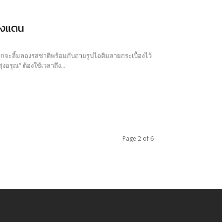
่างแดน
ากจะลิ้มลองรสชาติพร้อมกับถ่ายรูปไอติมลายกระเบื้องไว้
รุณ” ต้องใช้เวลาถึง...
Page 2 of 6