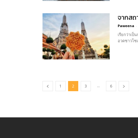
จากสถาป
Paweena
-
เรียกว่าเป็
อวดชาวโซเช
...
1
2
3
6