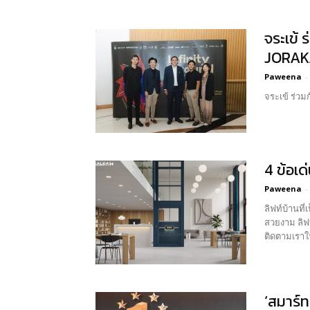
จระเข้
JORAKA
Paweena
-
จระเข้ ร่ว
4 ข้อเด
Paweena
-
ลิฟท์บ้านที
สวยงาม ลิฟ
ติดตามเราใ
‘สมาร์ท