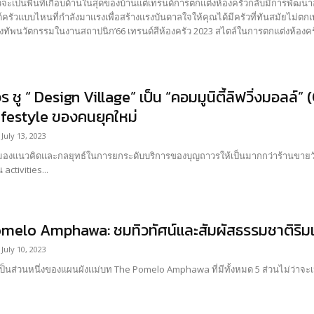
ัวจะเป็นพื้นที่เกือบด้านในสุดของบ้านแต่เทรนด์การตกแต่งห้องครัวกลับมีการพัฒนาอย
ด์ครัวแบบไหนที่กำลังมาแรงเพื่อสร้างแรงบันดาลใจให้คุณได้มีครัวที่ทันสมัยไม่ตก
ส่วนหนึ่งของทัพนวัตกรรมในงานสถาปนิก’66 เทรนด์สีห้องครัว 2023 สไ
 ชู “ Design Village” เป็น “คอมมูนิตี้ลิฟวิ่งมอลล์
ifestyle ของคนยุคใหม่
July 13, 2023
มมองแนวคิดและกลยุทธ์ในการยกระดับบริการของบุญถาวรให้เป็นมากกว่าร้านขายวัสด
ctivities...
melo Amphawa: ชมทิวทัศน์และสัมผัสธรรมชาติริมแ
July 10, 2023
้เป็นส่วนหนึ่งของแผนผังแม่บท The Pomelo Amphawa ที่มีทั้งหมด 5 ส่วนไม่ว่าจะเ