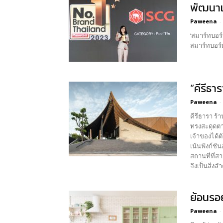
พัฒนาเท
Paweena
-
‘สมาร์ทบอร์ดและหลั
สมาร์ทบอร์
“คีรีธ
Paweena
-
คีรีธารา ร้
ทรงสะดุดตาน
เจ้าของได้
เน้นฟังก์ชันอย่างมีสไตล์ ร้านอาหารมีขนาดใหญ่กว่าพันตารางเมตรเพื่อรอ
สถานที่ที่ส
จึงเป็นสิ่งสำคัญสำหรับโ
สำหรับการบริ
ย้อนรอ
Paweena
-