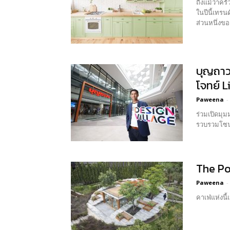
ถึงแม้ว่าคร
ในปีนี้เทรน
บุญถาวร
โจทย์ L
Paweena
-
ร่วมเปิดมุ
รวบรวมโซน a
The Po
Paweena
-
คาเฟ่แห่งนี