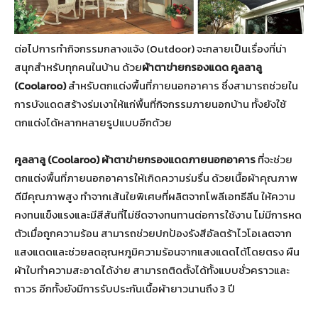
ต่อไปการทำกิจกรรมกลางแจ้ง (Outdoor) จะกลายเป็นเรื่องที่น่า
สนุกสำหรับทุกคนในบ้าน ด้วย
ผ้าตาข่ายกรองแดด คูลลาลู
(Coolaroo)
สำหรับตกแต่งพื้นที่ภายนอกอาคาร ซึ่งสามารถช่วยใน
การบังแดดสร้างร่มเงาให้แก่พื้นที่กิจกรรมภายนอกบ้าน ทั้งยังใช้
ตกแต่งได้หลากหลายรูปแบบอีกด้วย
คูลลาลู (Coolaroo) ผ้าตาข่ายกรองแดดภายนอกอาคาร
ที่จะช่วย
ตกแต่งพื้นที่ภายนอกอาคารให้เกิดความร่มรื่น ด้วยเนื้อผ้าคุณภาพ
ดีมีคุณภาพสูง ทำจากเส้นใยพิเศษที่ผลิตจากโพลีเอทธีลีน ให้ความ
คงทนแข็งแรงและมีสีสันที่ไม่ซีดจางทนทานต่อการใช้งาน ไม่มีการหด
ตัวเมื่อถูกความร้อน สามารถช่วยปกป้องรังสีอัลตร้าไวโอเลตจาก
แสงแดดและช่วยลดอุณหภูมิความร้อนจากแสงแดดได้โดยตรง ผืน
ผ้าใบทำความสะอาดได้ง่าย สามารถติดตั้งได้ทั้งแบบชั่วคราวและ
ถาวร อีกทั้งยังมีการรับประกันเนื้อผ้ายาวนานถึง 3 ปี