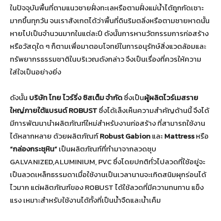
ในปัจจุบันพื้นที่ตามแนวชายฝั่งทะเลหรือตามฝั่งแม่น้ำได้ถูกกัดเซาะ
มากขึ้นทุกวัน จนเราสังเกตได้ว่าพื้นที่ดินริมตลิ่งหรือตามชายหาดนั้น
หายไปเป็นจำนวนมากในแต่ละปี ดังนั้นการหานวัตกรรมการก่อสร้าง
หรือวัสดุใด ๆ ก็ตามเพื่อมาตอบโจทย์ในการอนุรักษ์สิ่งแวดล้อมและ
ทรัพยากรธรรมชาติในบริเวณดังกล่าว จึงเป็นเรื่องที่ควรให้ความ
ใส่ใจเป็นอย่างยิ่ง
ดังนั้น
บริษัท ไทย ไวร์ริ่ง ซิสเต็ม จำกัด
ซึ่งเป็น
ผู้ผลิตไวร์เมสราย
ใหญ่ภายใต้แบรนด์ ROBUST
ซึ่งได้เล็งเห็นความสำคัญด้านนี้ จึงได้
มีการพัฒนานำผลิตภัณฑ์ใหม่สำหรับงานก่อสร้าง ที่สามารถใช้งาน
ได้หลากหลาย ด้วยผลิตภัณฑ์
Robust Gabion
และ
Mattress
หรือ
“กล่องกระชุหิน”
เป็นผลิตภัณฑ์ที่ทำมาจากลวดชุบ
GALVANIZED,ALUMINIUM, PVC ซึ่งโดยปกติทั่วไปลวดที่ใช้อยู่จะ
เป็นลวดเหล็กธรรมดาเมื่อใช้งานเป็นเวลานานจะเกิดสนิมผุกร่อนได้
ไวมาก แต่ผลิตภัณฑ์ของ ROBUST ได้ใช้ลวดที่มีความทนทาน แข็ง
แรง เหมาะสำหรับใช้งานได้ทั้งที่เป็นน้ำจืดและน้ำเค็ม