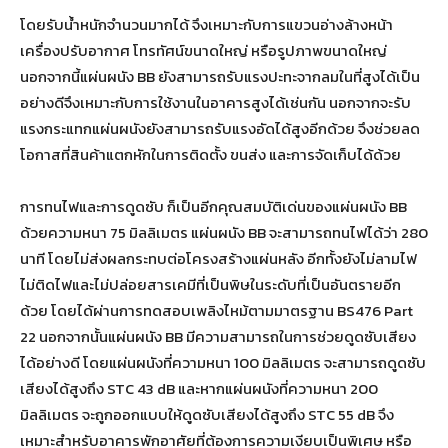
โดยรับน้ำหนักจำนวนมากได้ จึงเหมาะกับการแขวนอ่างล้างหน้า
เครื่องปรับอากาศ โทรทัศน์ขนาดใหญ่ หรือรูปภาพขนาดใหญ่
นอกจากนี้แผ่นผนัง BB ยังสามารถรับแรงปะทะจากลมในที่สูงได้เป็น
อย่างดีจึงเหมาะกับการใช้งานในอาคารสูงได้เช่นกัน นอกจากจะรับ
แรงกระแทกแผ่นผนังยังสามารถรับแรงอัดได้สูงอีกด้วย จึงช่วยลด
โอกาสที่สินค้าแตกหักในการติดตั้ง ขนส่ง และการจัดเก็บได้ด้วย
การทนไฟและการดูดซับ ก็เป็นอีกคุณสมบัติเด่นของแผ่นผนัง BB
ด้วยความหนา 75 มิลลิเมตร แผ่นผนัง BB จะสามารถทนไฟได้ว่า 280
นาที โดยไม่ส่งผลกระทบต่อโครงสร้างแผ่นหลัง อีกทั้งยังไม่ลามไฟ
ไม่ติดไฟและไม่ปล่อยสารเคมีที่เป็นพิษในระดับที่เป็นอันตรายอีก
ด้วย โดยได้ผ่านการทดสอบเพลิงไหม้ตามมาตรฐาน BS476 Part
22 นอกจากนั้นแผ่นผนัง BB มีความสามารถในการช่วยดูดซับเสียง
ได้อย่างดี โดยแผ่นผนังที่ความหนา 100 มิลลิเมตร จะสามารถดูดซับ
เสียงได้สูงถึง STC 43 dB และหากแผ่นผนังที่ความหนา 200
มิลลิเมตร จะถูกออกแบบให้ดูดซับเสียงได้สูงถึง STC 55 dB จึง
เหมาะสำหรับอาคารพักอาศัยที่ต้องการความเงียบเป็นพิเศษ หรือ