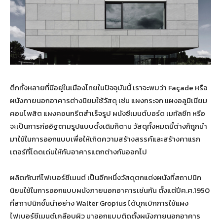
ตึกทั้งหลายที่มีอยู่ในเมืองไทยในปัจจุบันนี้ เราจะพบว่า Façade หรือ
ผนังภายนอกอาคารต่างนิยมใช้วัสดุ เช่น แผงกระจก แผงอลูมิเนียม
คอมโพสิต แผงคอนกรีตสำเร็จรูป ผนังซีเมนต์บอร์ด เมทัลชีท หรือ
จะเป็นการก่ออิฐตามรูปแบบดั้งเดิมก็ตาม วัสดุทั้งหมดนี้ต่างก็ถูกนำ
มาใช้ในการออกแบบเพื่อให้เกิดความสร้างสรรค์และสร้างคาแรก
เตอร์ที่โดดเด่นให้กับอาคารแตกต่างกันออกไป
ผลิตภัณฑ์ไฟเบอร์ซีเมนต์ เป็นอีกหนึ่งวัสดุตกแต่งผนังที่สถาปนิก
นิยมใช้ในการออกแบบผนังภายนอกอาคารเช่นกัน ตั้งแต่ปีค.ศ.1950
ที่สถาปนิกชั้นนำอย่าง Walter Gropius ได้บุกเบิกการใช้แผง
ไฟเบอร์ซีเมนต์เคลือบผิว มาออกแบบติดตั้งผนังภายนอกอาคาร