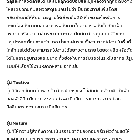
ฉลุและทำลวดลายได้ และเมื่อถูกตัดขอบและมุมหลังจากถูกตัดยังคง
ให้สีเดียวกันกับสีผิววัสดุเช่นกัน ไม่จำเป็นต้องทาสีเพิ่ม โดย
ผลิตภัณฑ์มีสีสันมาตรฐานให้เลือกถึง 20 สี เหมาะสำหรับการ
ตกแต่งผนังภายนอกอาคารผนังภายในอาคาร ผนังกั้นห้อง ฝ้า
เพดาน หรือบานเกล็ดระบายอากาศเป็นต้น ด้วยคุณสมบัติของ
Equitone ที่ทนทานต่อแดด น้ำและฝนรวมทั้งสามารถใช้งานในพื้นที่
ใกล้ทะเลได้ด้วย สามารถใช้งานได้อย่างง่ายดาย โดยจะผลิตหรือตัด
ได้ในหลายรูปทรงและขนาด ทั้งยังผ่านการรับรองในระดับสากล มีรูป
แบบให้เลือกใช้งานหลากหลาย อาทิเช่น
รุ่น Tectiva
รุ่นที่มีเอกลักษณ์เฉพาะตัว ด้วยผิวขรุขระ ไม่ขัดมัน คล้ายผิวสัมผัส
ของผ้าลินิน มีขนาด 2520 x 1240 มิลลิเมตร และ 3070 x 1240
มิลลิเมตร ความหนา 8 มิลลิเมตร
รุ่น Natura
รุ่นที่ให้ความรู้สึกถึงความเป็นธรรมชาติของคอนกรีต ผิวด้านแต่ให้
สัมผัสเรียบ มีขนาด 2530 x 1280 มิลลิเมตร และ 3130 x 1280