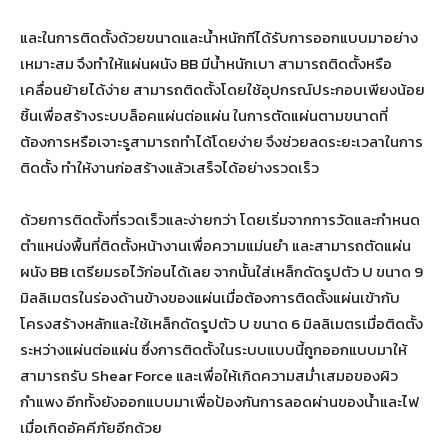
และในการติดตั้งด้วยขนาดและน้ำหนักทีได้รับการออกแบบมาอย่าง
เหมาะสม จึงทำให้แผ่นผนัง BB มีน้ำหนักเบา สามารถติดตั้งหรือ
เคลื่อนย้ายได้ง่าย สามารถติดตั้งโดยใช้อุปกรณ์ประกอบเพียงน้อย
ชิ้นเพื่อสร้างระบบล็อคแผ่นต่อแผ่น ในการตัดแผ่นตามขนาดที่
ต้องการหรือเจาะรูสามารถทำได้โดยง่าย จึงช่วยลดระยะเวลาในการ
ติดตั้ง ทำให้งานก่อสร้างแล้วเสร็จได้อย่างรวดเร็ว
ด้วยการติดตั้งที่รวดเร็วและง่ายกว่า โดยเริ่มจากการวัดและกำหนด
ตำแหน่งพื้นที่ติดตั้งหน้างานเพื่อความแม่นยำ และสามารถตัดแผ่น
ผนัง BB เตรียมรอไว้ก่อนได้เลย จากนั้นใส่เหล็กดัดรูปตัว U ขนาด 9
มิลลิเมตรในร่องด้านข้างของแผ่นเมื่อต้องการติดตั้งแผ่นเข้ากับ
โครงสร้างหลักและใช้เหล็กดัดรูปตัว U ขนาด 6 มิลลิเมตรเมื่อติดตั้ง
ระหว่างแผ่นต่อแผ่น ซึ่งการติดตั้งในระบบแบบนี้ถูกออกแบบมาให้
สามารถรับ Shear Force และเพื่อให้เกิดความสม่ำเสมอของผิว
กำแพง อีกทั้งยังออกแบบมาเพื่อป้องกันการลอดผ่านของน้ำและไฟ
เมื่อเกิดอัคคีภัยอีกด้วย