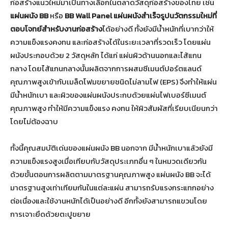
ก่อสร้างแนวใหม่มาเป็นทางเลือกในตลาดวัสดุก่อสร้างของไทย เช่น
แผ่นผนัง BB
หรือ
BB Wall Panel
แผ่นผนังสำเร็จรูปนวัตกรรมใหม่ที่
ตอบโจทย์สำหรับงานก่อสร้าง
ได้อย่างดี ทั้งยังมีน้ำหนักที่เบากว่าให้
ความแข็งแรงคงทน และก่อสร้างได้ในระยะเวลาที่รวดเร็ว โดยแผ่น
ผนังประกอบด้วย 2 วัสดุหลัก ได้แก่ แผ่นผิวด้านนอกและไส้แกน
กลาง โดยไส้แกนกลางนั้นผลิตจากการผสมซีเมนต์ปอร์ตแลนด์
คุณภาพสูงเข้ากับเมล็ดโฟมขยายชนิดไม่ลามไฟ (EPS) จึงทำให้แผ่น
มีน้ำหนักเบา และผิวของแผ่นผนังประกบด้วยแผ่นไฟเบอร์ซีเมนต์
คุณภาพสูง ทำให้มีความแข็งแรง คงทน ให้ผิวสัมผัสที่เรียบเนียนกว่า
โดยไม่ต้องฉาบ
ทั้งนี้คุณสมบัติเด่นของแผ่นผนัง BB นอกจาก มีน้ำหนักเบาแล้วยังมี
ความแข็งแรงสูงเมื่อเทียบกับวัสดุประเภทอื่น ๆ ในหมวดเดียวกัน
ด้วยขั้นตอนการผลิตตามมาตรฐานคุณภาพสูง แผ่นผนัง BB จะได้
มาตรฐานสูงเท่าเทียมกันในแต่ละแผ่น สามารถรับแรงกระแทกอย่าง
ต่อเนื่องและใช้งานหนักได้เป็นอย่างดี อีกทั้งยังสามารถแขวนโดย
การเจาะยึดด้วยตะปูขยาย