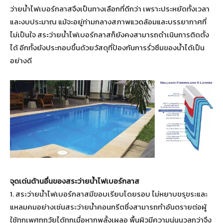
ว่ายน้ำไฟเบอร์กลาสจึงเป็นทางเลือกที่ดีกว่า เพราะประหยัดทั้งเวลา
และงบประมาณ แม้จะอยู่ท่ามกลางสภาพแวดล้อมและบรรยากาศที่
ไม่เป็นใจ สระว่ายน้ำไฟเบอร์กลาสก็ยังคงสามารถดำเนินการติดตั้ง
ได้ อีกทั้งยังประกอบขึ้นด้วยวัสดุที่ป้องกันการรั่วซึมของน้ำได้เป็น
อย่างดี
จุดเด่นด้านอื่นของสระว่ายน้ำไฟเบอร์กลาส
1. สระว่ายน้ำไฟเบอร์กลาสมีขอบเรียบโดยรอบ ไม่หยาบขรุขระและ
แหลมคมอย่างเช่นสระว่ายน้ำคอนกรีตซึ่งสามารถทำอันตรายต่อผู้
ใช้ทุกเพศทุกวัยได้ทุกเมื่อหากพลั้งเผลอ พื้นผิวมีความนุ่นนวลกว่าจึง