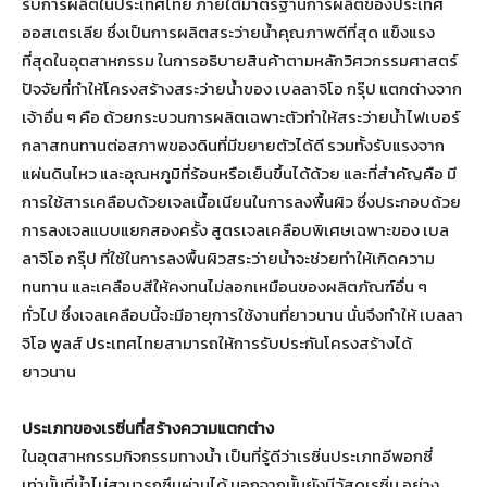
รับการผลิตในประเทศไทย ภายใต้มาตรฐานการผลิตของประเทศ
ออสเตรเลีย ซึ่งเป็นการผลิตสระว่ายน้ำคุณภาพดีที่สุด แข็งแรง
ที่สุดในอุตสาหกรรม ในการอธิบายสินค้าตามหลักวิศวกรรมศาสตร์
ปัจจัยที่ทำให้โครงสร้างสระว่ายน้ำของ เบลลาจิโอ กรุ๊ป แตกต่างจาก
เจ้าอื่น ๆ คือ ด้วยกระบวนการผลิตเฉพาะตัวทำให้สระว่ายน้ำไฟเบอร์
กลาสทนทานต่อสภาพของดินที่มีขยายตัวได้ดี รวมทั้งรับแรงจาก
แผ่นดินไหว และอุณหภูมิที่ร้อนหรือเย็นขึ้นได้ด้วย และที่สำคัญคือ มี
การใช้สารเคลือบด้วยเจลเนื้อเนียนในการลงพื้นผิว ซึ่งประกอบด้วย
การลงเจลแบบแยกสองครั้ง สูตรเจลเคลือบพิเศษเฉพาะของ เบล
ลาจิโอ กรุ๊ป ที่ใช้ในการลงพื้นผิวสระว่ายน้ำจะช่วยทำให้เกิดความ
ทนทาน และเคลือบสีให้คงทนไม่ลอกเหมือนของผลิตภัณฑ์อื่น ๆ
ทั่วไป ซึ่งเจลเคลือบนี้จะมีอายุการใช้งานที่ยาวนาน นั่นจึงทำให้ เบลลา
จิโอ พูลส์ ประเทศไทยสามารถให้การรับประกันโครงสร้างได้
ยาวนาน
ประเภทของเรซิ่นที่สร้างความแตกต่าง
ในอุตสาหกรรมกิจกรรมทางน้ำ เป็นที่รู้ดีว่าเรซิ่นประเภทอีพอกซี่
เท่านั้นที่น้ำไม่สามารถซึมผ่านได้ นอกจากนั้นยังมีวัสดุเรซิ่น อย่าง