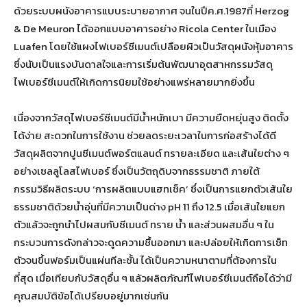
ด้วยระบบผนังอาคารแบบระบายอากาศ จนในปีค.ศ.1987ที่ Herzog
& De Meuron ได้ออกแบบอาคารอย่าง Ricola Center ในเมือง
Luafen โดยใช้แผงไฟเบอร์ซีเมนต์เปลือยผิวเป็นวัสดุผนังหุ้มอาคาร
ซึ่งนับเป็นแรงบันดาลใจและการเริ่มต้นพัฒนาอุตสาหกรรมวัสดุ
ไฟเบอร์ซีเมนต์ให้เกิดการนิยมใช้อย่างแพร่หลายมากยิ่งขึ้น
เนื่องจากวัสดุไฟเบอร์ซีเมนต์มีน้ำหนักเบา มีความยืดหยุ่นสูง ติดตั้ง
ได้ง่าย สะดวกในการใช้งาน ช่วยลดระยะเวลาในการก่อสร้างได้ดี
วัสดุผลิตจากปูนซีเมนต์พอร์ตแลนด์ ทรายละเอียด และเส้นใยต่าง ๆ
อย่างเซลลูโลสไฟเบอร์ ซึ่งเป็นวัตถุดิบจากธรรมชาติ ภายใต้
กรรมวิธีผลิตระบบ ‘การผลิตแบบแฮทเช็ค’ ซึ่งเป็นการแยกตัวเส้นใย
ธรรมชาติด้วยน้ำอุ่นที่มีความเป็นด่าง pH 11 ถึง 12.5 เมื่อเส้นใยแยก
ตัวแล้วจะถูกนำไปผสมกับซีเมนต์ ทราย น้ำ และส่วนผสมอื่น ๆ ใน
กระบวนการดังกล่าวจะดูดความชื้นออกมา และปล่อยให้เกิดการเซ็ท
ตัวจนขึ้นฟอร์มเป็นแผ่นทีละชั้น ได้เป็นความหนาตามที่ต้องการใน
ที่สุด เมื่อเทียบกับวัสดุอื่น ๆ แล้วผลิตภัณฑ์ไฟเบอร์ซีเมนต์ถือได้ว่ามี
คุณสมบัติข้อได้เปรียบอยู่มากเช่นกัน