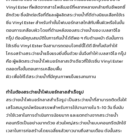
Vinyl Ester ที่ผลิตจากสารโพลีเมอร์ที่หลากหลายคล้ายกับอีพอกซี่
อีกด้วย ซึ่งนักต่อเรือที่ดีและผู้ผลิตสระว่ายน้ำที่ดีต่างนิยมเลือกใช้เร
ซิ่น Vinyl Ester สำหรับทำชั้นไฟเบอร์กลาสใกล้กับพื้นผิวหรือในขั้น
ตอนการเคลือบผิว โดยที่ด้านหลังของสระว่ายน้ำของ เบลลาจิโอ
กรุ๊ป ต้องมีคุณสมบัติในการกันน้ำได้ดีพอ ๆ กับด้านหน้า ดังนั้นการ
ใช้เรซิ่น Vinyl Ester จึงสามารถตอบโจทย์นี้ได้ดี อีกทั้งยังทำให้
โครงสร้างสระว่ายน้ำแข็งแรงยิ่งขึ้นด้วย นั่นจึงทำให้ เบลลาจิโอ กรุ๊ป
คือ ผู้ผลิตสระว่ายน้ำไฟเบอร์กลาสเจ้าเดียวที่ใช้เรซิ่น Vinyl Ester
ตลอดทั้งขั้นตอนการเคลือบพื้น
ผิว เพื่อให้ได้สระว่ายน้ำที่มีคุณภาพแข็งแรงทนทาน
ทำไมต้องสระว่ายน้ำไฟเบอร์กลาสสำเร็จรูป
สระว่ายน้ำไฟเบอร์กลาสสำเร็จรูป เป็นสระว่ายน้ำที่สามารถติดตั้งให้
เสร็จสมบูรณ์พร้อมสรรพสำหรับการใช้งานภายใน 5-10 วัน ซึ่งนับ
ว่าใช้เวลาในการดำเนินการน้อยมาก และแตกต่างจากสระว่ายน้ำ
คอนกรีตเป็นอย่างมากด้วย ส่วนใหญ่สระว่ายน้ำแบบคอนกรีตมักใช้
เวลาในการก่อสร้างโดยเฉลี่ยแล้วยาวนานถึงสามเดือน ดังนั้นสระ