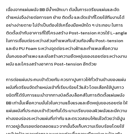
เนื่องจากแผ่นผนัง BB มีน้ำหนักเบา ดังนั้นการเตรียมแผ่นและจัด
ตำแหน่งจึงง่ายต่อการยก ย้าย ติดตั้ง และจัดเข้าที่โดยใช้ทีมงานได้
อย่างง่ายดาย ไม่จำเป็นต้องใช้เครื่องมือหนักใด ๆ ประกอบ ในการ
ติดตั้งเข้ากับอาคารที่ใช้โครงสร้าง Post-tension ควรใช้ L-angle
ในการเชื่อมต่อระหว่างส่วนกำแพงกับส่วนท้องพื้น Post-tension
และยิง PU Foam ระหว่างจุดต่อระหว่างฝ้าและกำแพงเพื่อความ
มั่นคงของกำแพง และยังสร้างความยืดหยุ่นของรอยต่อระหว่างงาน
ผนัง และโครงสร้างอาคาร Post-tension อีกด้วย
การต่อแผ่นประกบเข้าด้วยกัน ควรทาปูนกาวให้ทั่วด้านข้างของแผ่น
ผนังที่เตรียมจัดตำแหน่งเข้าที่เรียบร้อยไว้แล้ว โดยเลือกใช้ปูนกาว
ชนิดที่ได้รับการแนะนำจากทางบิลดิ้งบล็อคส์ในการติดตั้งแผ่นผนัง
BB เท่านั้นเพื่อความมั่นใจในความแข็งแรงและยืดหยุ่นของรอยต่อ ให้
แผ่นผนังที่ประกอบเข้าด้วยกันได้ระนาบเรียบของผิวผนังและมีความ
ห่างของร่องระหว่างแผ่นที่เท่ากัน และตรวจสอบให้แน่ใจด้วยว่ามีปูน
กาวอยู่เต็มรอยต่อตลอดแนว จากนั้นจึงเก็บความเรียบร้อยโดยใช้
เคมีปกป้องรอยต่อทาลงบนรอยต่อเพื่อความยืดหยุ่นและป้องกัน