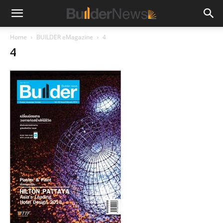
Home
BUILDER eMagazine
4
4