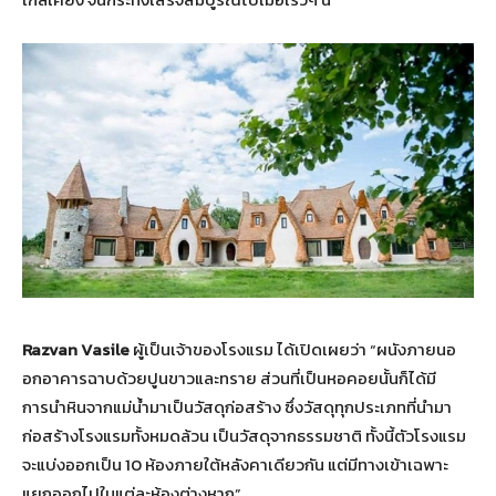
Razvan Vasile
ผู้เป็นเจ้าของโรงแรม ได้เปิดเผยว่า “ผนังภายนอ
อกอาคารฉาบด้วยปูนขาวและทราย ส่วนที่เป็นหอคอยนั้นก็ได้มี
การนำหินจากแม่น้ำมาเป็นวัสดุก่อสร้าง ซึ่งวัสดุทุกประเภทที่นำมา
ก่อสร้างโรงแรมทั้งหมดล้วน เป็นวัสดุจากธรรมชาติ ทั้งนี้ตัวโรงแรม
จะแบ่งออกเป็น 10 ห้องภายใต้หลังคาเดียวกัน แต่มีทางเข้าเฉพาะ
แยกออกไปในแต่ละห้องต่างหาก”