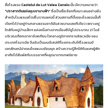
ชื่อโรงแรม
Castelul de Lut Valea Zanelo
นั้น มีความหมายว่า
“ปราสาทดินแห่งหุบเขานางฟ้า”
ซึ่งเป็นชื่อเรียกที่เหมาะสมอย่างยิ่ง
สำหรับโรงแรมสไตล์โบราณแห่งนี้ ส่วนสถานที่ตั้งของโรงแรมนั้นก็
เรียกได้ว่าอยู่ท่ามกลางธรรมชาติอันสวยงามเลยทีเดียว เพราะอยู่
ใกล้กับหมู่บ้านเล็กๆ แห่งหนึ่งห่างจากเมืองซีบีอูไปประมาณ 21 ไมล์
บริเวณเทือกเขาคาร์เพเทียน ใจกลางภูมิภาคทรานซิลเวเนีย ของ
ประเทศโรมาเนีย จึงนับเป็นมนต์เสน่ห์ที่จะยกระดับให้โรงแรมมี
เอกลักษณ์น่าหลงไหลแบบย้อนยุค สร้างความรู้สึกให้กับแขกผู้พัก
อาศัยได้สัมผัสกับบรรยาศที่หลุดมาจากเทพนิยาย