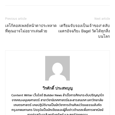
Previous article
Next article
เลโก้คอสเพลย์หน้าตาประหลาด
เตรียมจับจองเป็นเจ้าของ! ตลับ
ที่คุณอาจไม่อยากเล่นด้วย
เมตรอัจฉริยะ Bagel วัดได้ทุกสิ่ง
บนโลก
วีรศักดิ์ ประสพบุญ
Content Writer เว็บไซต์ Builder News สำเร็จการศึกษาระดับปริญญาโท
จากคณะมนุษยศาสตร์ สาขาวิชานิเทศศาสตร์และสารสนเทศ มหาวิทยาลัย
เกษตรศาสตร์ เคยปฏิบัติงานเป็นนักวิชาการด้านศิลปวัฒนธรรมสังกัด
กรุงเทพมหานคร ปัจจุบันเป็นนักเขียนและผู้สื่อข่าวด้านรถเพื่อการพาณิชย์
การก่อสร้างอสังหาริมทรัพย์ และสถาปัตยกรรม