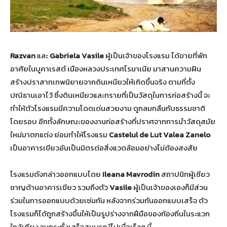
Razvan
และ
Gabriela Vasile
ผู้เป็นเจ้าของโรงแรม ได้ขายที่พัก
อาศัยในบูคาเรสต์ เมืองหลวงประเทศโรมาเนีย มาสานความฝัน
สร้างปราสาทเทพนิยายจากดินเหนียวให้เกิดขึ้นจริง ตามที่ตั้ง
ปณิธานเอาไว้ ซึ่งดินเหนียวและทรายที่เป็นวัสดุในการก่อสร้างนี้ จะ
ทำให้ตัวโรงแรมมีความโดดเด่นสวยงาม ดูกลมกลืนกับธรรมชาติ
โดยรอบ อีกทั้งลักษณะของงานก่อสร้างที่ปราศจากการนำวัสดุสมัย
ใหม่มาตกแต่ง ย่อมทำให้โรงแรม
Castelul de Lut Valea Zanelo
เป็นอาคารเขียวอันเป็นมิตรต่อสิ่งแวดล้อมอย่างไม่ต้องสงสัย
โรงแรมดังกล่าวออกแบบโดย
Ileana Mavrodin
สถาปนิกผู้เชียว
ชาญด้านอาคารเขียว รวมถึงตัว
Vasile
ผู้เป็นเจ้าของเองก็มีส่วน
ร่วมในการออกแบบด้วยเช่นกัน หลังจากร่วมกันออกแบบเสร็จ ตัว
โรงแรมก็ได้ถูกสร้างขึ้นให้เป็นรูปร่างจากฝีมือของท้องถิ่นในระแวก
ใกล้เคียง จนกระทั้งเสร็จสมบูรณ์ไปเมื่อเร็วๆ นี้