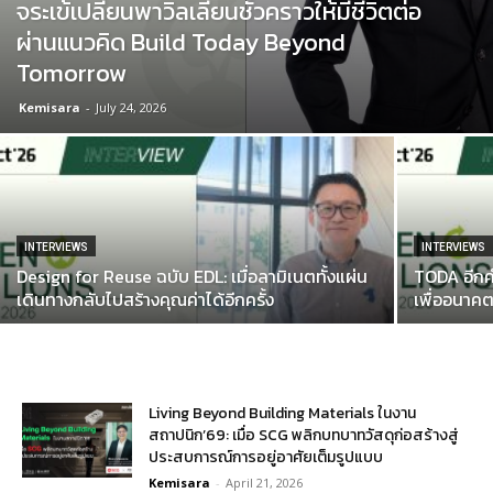
จระเข้เปลี่ยนพาวิลเลียนชั่วคราวให้มีชีวิตต่อ
ผ่านแนวคิด Build Today Beyond
Tomorrow
Kemisara
-
July 24, 2026
INTERVIEWS
INTERVIEWS
Design for Reuse ฉบับ EDL: เมื่อลามิเนตทั้งแผ่น
TODA อีกค
เดินทางกลับไปสร้างคุณค่าได้อีกครั้ง
เพื่ออนาคต
Living Beyond Building Materials ในงาน
สถาปนิก’69: เมื่อ SCG พลิกบทบาทวัสดุก่อสร้างสู่
ประสบการณ์การอยู่อาศัยเต็มรูปแบบ
Kemisara
-
April 21, 2026