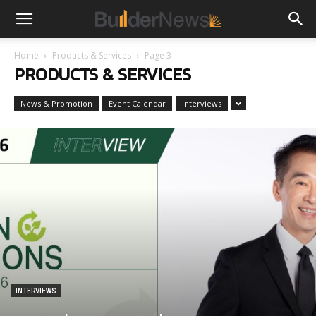
Home
Products & Services
Page 3
PRODUCTS & SERVICES
News & Promotion
Event Calendar
Interviews
INTERVIEWS