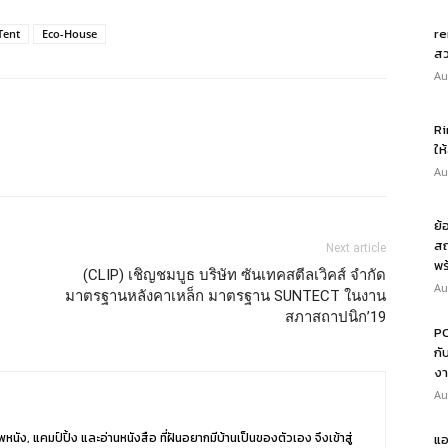
re
Tent
Eco-House
สว
Au
Ri
ให
Au
ย้
สถ
Next article
พร
(CLIP) เชิญชมบูธ บริษัท ซันเทคสตีลเวิคส์ จำกัด
Au
มาตรฐานหลังคาเหล็ก มาตรฐาน SUNTECT ในงาน
สภาสถาปนิก’19
PO
กั
งา
Au
หนัง, แคมป์ปิ้ง และอ่านหนังสือ ที่ฝันอยากมีบ้านเป็นของตัวเอง จึงเข้าสู่
แอ