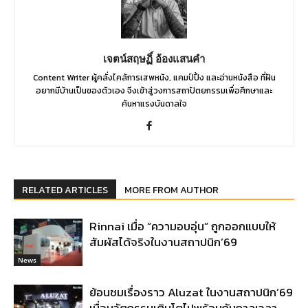
เจตน์สฤษฏิ์ อ้องแสนคำ
Content Writer ผู้คลั่งไคล้การเสพหนัง, แคมป์ปิ้ง และอ่านหนังสือ ที่ฝัน
อยากมีบ้านเป็นของตัวเอง จึงเข้าสู่วงการสถาปัตยกรรมเพื่อศึกษาและ
ค้นหาแรงบันดาลใจ
RELATED ARTICLES
MORE FROM AUTHOR
Rinnai เมื่อ “ความอบอุ่น” ถูกออกแบบให้
สัมผัสได้จริงในงานสถาปนิก’69
News
ย้อนชมเรื่องราว Aluzat ในงานสถาปนิก’69