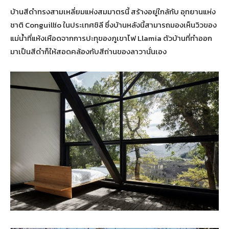
บ้านสีดำทรงสามเหลี่ยมแห่งสมมาตรนี้ สร้างอยู่ใกล้กับ อุทยานแห่ง
ชาติ Conguillío ในประเทศชิลี ซึ่งบ้านหลังนี้สามารถมองเห็นวิวของ
แม่น้ำที่แห้งเหือดจากการปะทุของภูเขาไฟ Llamia ตัวบ้านที่ทำออก
มาเป็นสีดำก็ให้สอดคล้องกับสีถ่านของลาวานั่นเอง