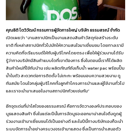
คุณธิติ โตวิวัฒน์ กรรมการผู้จัดการใหญ่ บริษัท ธรรมสรณ์ จำกัด
เปิดเผยว่า “งานสถาปนิกเป็นงานแสดงสินค้าวัสดุก่อสร้างระดับ
ชาติ ที่เหล่าสถาปนิกทั่วไปมักให้ความสนใจมาเยี่ยมชม โดยทางเรามี
ความคิดที่จะรีแบรนด์ให้กับผู้บริโภคโดยตรง เพื่อให้ผู้ร่วมงานได้รับ
รู้ว่าทางบริษัทมีสินค้าแบบใดที่เขาต้องการ ซึ่งในตอนนี้เราก็ได้ผลิต
สินค้าใหม่ที่ใช้กับบ้าน เช่น ผลิตภัณฑ์ถังเก็บน้ำ water pac พร้อมปั๊ม
น้ำในตัว สะดวกต่อการติดตั้ง ไม่เกะกะ พร้อมมอบความสวยงาม ดู
ทันสมัย โดนใจกลุ่มผู้บริโภคทั้งลูกค้าโครงการบ้านและผู้ใช้งานทั่วไป
และเราจะนำมาเสนอในงานสถาปนิกก้วยเช่นกัน”
อีกจุดเด่นที่น่าใสใจของธรรมสรณ์ คือการจัดวางองค์ประกอบของ
บูธแสดงสินค้า ซึ่งในแต่ละปีนั้นการจัดบูธจะออกมาน่าสนใจดึงดูดผู้
ร่วมงานเข้ามาเยี่ยมชมได้เป็นอย่างดี และในปีนี้ทางบริษัทเองก็จะนำ
ระบบจัดการน้ำอย่างครบวงจรเข้ามาแสดง ซึ่งเป็นการนำเสนอตัว