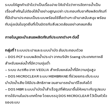
ระบบให้ลูกค้าเข้าใจว่าเป็นเรื่องง่าย ให้เข้าใจว่าการจัดการน้ำเป็น
เรื่องสำคัญไม่ต้องใช้น้ำอย่างสูญเปล่า ประกอบกับอาศัยผลิตภัณฑ์
ที่มีเข้ามาประกอบเป็นระบบพร้อมใช้สื่อต่างๆ เข้ามาสนับสนุน พร้อม
กับมุ่งเน้นในจุดยืนที่เป็นมิตรกับสิ่งแวดล้อมอย่างกลมกลืน
ภายในบูธจะนำเสนอผลิตภัณฑ์ประเภทต่างๆ ดังนี้
กลุ่มที่ 1
ระบบประปาและระบบบำบัด อันประกอบด้วย
– DOS PCF ระบบผลิตน้ำประปา จากบริษัท Sseng ประเทศเกาหลี
สำหรับแหล่งน้ำที่มีความขุ่นต่ำ
– ระบบ Actiflo จาก VEOLIA สำหรับแหล่งน้ำที่มีความขุ่นสูง
– DOS MICROCLEAR ระบบ MEMBRANE ที่ช่วยยกระดับระบบ
บำบัดน้ำเสีย ให้มีประสิทธิภาพ จนสามารถนำมารีไซเคิลได้
– DOS MBR ระบบบำบัดน้ำสำเร็จรูปที่พัฒนาขึ้นให้เหมาะกับรูปแบบ
การใช้งานในประเทศไทย โดยบรรจุ DOS MICROCLEAR ไว้เป็นหัวใจ
ของระบบ