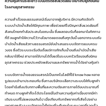
ความคุ้มค่าในระยะยาว เป็นมิตรต่อสิ่งแวดล้อม เหมาะกับธุรกิจนิคม
โรงงานอุตสาหกรรม
ความสำเร็จของธรรมสรณ์เริ่มมาจากผู้บริหาร มีความคิดจัดทำ
ระบบบำบัดน้ำเสียให้มีคุณภาพ เพื่อช่วยแก้ไขปัญหาสิ่งแวดล้อมที่
สังคมไทยกกำลังประสบในขณะนั้น ซึ่งผลตอบรับก็ออกมาในทิศทาง
ที่ดี จนลูกค้าให้ความไว้วางใจมาตลอดจนถึงทุกวันนี้ นอกจากระบบถัง
บำบัดน้ำเสียแล้วทางธรรมสรณ์ยังนำเสนอระบบจัดการแบบครบ
วงจร ซึ่งตัวระบบจะเริ่มต้นตั้งแต่การกักเก็บน้ำจนถึงบำบัดน้ำเสีย
กลับมาใช้ใหม่ สามารถใช้งานได้ตั้งแต่ในระบบครัวเรือนจนถึงนิคม
อุตสาหกรรม ช่วยประหยัดพลังงานและทรัพยากรน้ำได้อย่างคุ้มค่า
ระบบจัดการน้ำของธรรมสรณ์เป็นเทคโนโลยีที่ใช้ know how หลาย
รูปแบบเข้ามาประกอบกัน ซึ่งทางบริษัทจะเลือกวางระบบให้กับลูกค้า
โดยคำนึงถึงบริบททางพื้นที่และความต้องการภายใต้งบประมาณที่
กำหนด ทางลูกค้าก็จะได้ประโยชน์ในด้านความคุ้มค่าเนื่องจากมีค่า
เดินระบบที่ไม่แพงจนเกินไป เมื่อเทียบกับทรัพยากรที่เสียไปอย่าง
มหาศาลแล้ว ระบบจัดการน้ำก็ย่อมที่จะคืนทุนในระยะเวลาที่รวดเร็ว