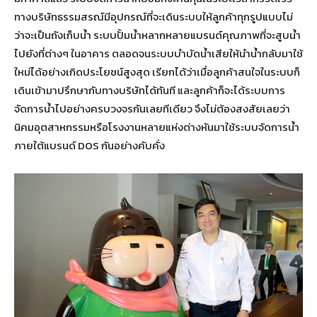
ทางบริษัทธรรมสรณ์มีอุปกรณ์ที่จะเดินระบบให้ลูกค้าทุกรูปแบบไม่
ว่าจะเป็นถังเก็บน้ำ ระบบปั้มน้ำหลากหลายแบรนด์คุณภาพที่จะสูบน้ำ
ไปยังที่ต่างๆ ในอาคาร ตลอดจนระบบบำบัดน้ำเสียให้นำน้ำกลับมาใช้
ใหม่ได้อย่างเกิดประโยชน์สูงสุด เรียกได้ว่าเมื่อลูกค้าสนใจในระบบก็
เดินเข้ามาปรึกษากับทางบริษัทได้ทันที และลูกค้าก็จะได้ระบบการ
จัดการน้ำไปอย่างครบวงจรกันเลยทีเดียว จึงไม่ต้องสงสัยเลยว่า
นิคมอุตสาหกรรมหรือโรงงานหลายแห่งต่างหันมาใช้ระบบจัดการน้ำ
ภายใต้แบรนด์ DOS กันอย่างคับคั่ง