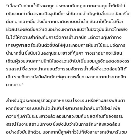
“เมื่อสมัยก่อนน้ำมีราคาถูก ประกอบกับกฎหมายควบคุมน้ำก็ยังไม่
เข้มงวดเท่าที่ควร แต่ปัจจุบันนี้การให้ความสำคัญกับสิ่งแวดล้อมเริ่ม
มีบทบาทมากขึ้น ดังนั้นหากเราคิดระบบนำน้ำกลับมาใช้ใหม่ได้ก็จะ
ช่วยประหยัดขึ้นกว่าเดิมอย่างมหาศาล แม้ว่าในปัจจุบันนี้ชาวไทยยัง
ไม่ได้ให้ความสำคัญกับการจัดการน้ำมากนัก แต่ความคุ้มค่าทาง
เศรษฐศาสตร์จะเป็นตัวชี้ชัดให้ผู้ประกอบการหันมาใช้ระบบจัดการ
น้ำมากขึ้น ซึ่งนับเป็นลงทุนระยะยาวที่คุ้มค่า ทางเราอยากจะเรียน
เชิญผู้ร่วมงานสถาปนิกให้ลองแวะเข้าไปเยี่ยมชมบูธจัดแสดงของธร
รมสรณ์ ซึ่งเราจะนำเสนอนวัตกรรมจัดการน้ำเพื่อสิ่งแวดล้อมให้ได้
เห็น รวมถึงเรายังมีผลิตภัณฑ์คุณภาพอื่นๆ หลากหลายประเภทอีก
มากมาย”
สำหรับผู้ประกอบธุรกิจอุตสาหกรรม โรงแรม หรือห้างสรรพสินค้า
หากต้องการระบบบำบัดน้ำเสียให้สามารถนำกลับมาใช้ใหม่ เพื่อ
ความคุ้มค่าในระยะยาวแล้ว ลองมาแวะชมกับผลิตภัณฑ์ของธรรม
สรณ์ ในงานสถาปนิก’60 ซึ่งยังนับว่าเป็นการรักษาสิ่งแวดล้อม
อย่างยังยืนอีกด้วย นอกจากนี้ลูกค้าทั่วไปก็ยังสามารถเข้ามารับชม