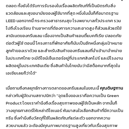
ตลอด ทั้งยังได้รับการรับรองในเรื่องผลิตภัณฑ์ที่เป็นมิตรกับสิ่ง
แวดล้อมและสุขอนามัยของผู้ใช้มากที่สุด หนึ่งในนั้นก็คือมาตรฐาน
LEED นอกจากนี้ กระทรวงสาธารณสุข โรงพยาบาลทั่วประเทศ รวม
ไปถึงโรงเรียน ร้านอาหารที่ต้องการความสะอาดสูง ก็ล้วนแล้วแต่ใช้
ลามิเนตของกรีนแลม เนื่องจากเป็นสินค้าแอนตี้แบคทีเรีย ปลอดภัย
ต่อตัวผู้ใช้ ตอนนี้ โครงการที่พักอาศัยก็นับเป็นอีกหนึ่งกลุ่มเป้าหมาย
ลูกค้าของเราด้วย และสำหรับสินค้าของกรีนแลมที่นำเข้ามาจำหน่าย
ในประเทศไทย จะมีดีไซน์เซ็นเตอร์อยู่ที่ประเทศสิงคโปร์ และมีโรงงาน
ผลิตอยู่ในประเทศอินเดีย ซึ่งสินค้าในไทยนับว่ามีสต็อคมากที่สุดใน
เอเชียเลยก็ว่าได้”
เมื่อถามถึงกลยุทธ์ทางการตลาดของกรีนแลมในขณะนี้
คุณดิษฐกาน
กล่าวกับผู้จัดงานสถาปนิกว่า “จุดแข็งของเราคือความเป็น Green
Product โดยเราคำนึงถึงเรื่องสุขภาพของผู้ใช้เป็นหลัก จากนั้นก็
วางยุทธศาสตร์ให้เหล่าดีไซเนอร์ หันมาสนใจเลือกสินค้าที่มีความเป็น
กรีน ซึ่งคำนึงถึงวัสดุที่ใช้ในผลิตภัณฑ์แต่ละตัว นอกจากความ
สวยงามแล้ว จะต้องมีคุณภาพมาตรฐานสูงเกี่ยวกับเรื่องสุขภาพ