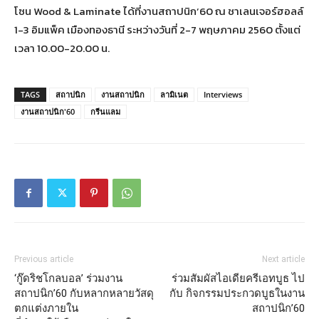
โซน Wood & Laminate ได้ที่งานสถาปนิก’60 ณ ชาเลนเจอร์ฮอลล์
1-3 อิมแพ็ค เมืองทองธานี ระหว่างวันที่ 2-7 พฤษภาคม 2560 ตั้งแต่
เวลา 10.00-20.00 น.
TAGS
สถาปนิก
งานสถาปนิก
ลามิเนต
Interviews
งานสถาปนิก'60
กรีนแลม
Previous article
Next article
‘กู๊ดริชโกลบอล’ ร่วมงาน
ร่วมสัมผัสไอเดียครีเอทบูธ ไป
สถาปนิก’60 กับหลากหลายวัสดุ
กับ กิจกรรมประกวดบูธในงาน
ตกแต่งภายใน
สถาปนิก’60