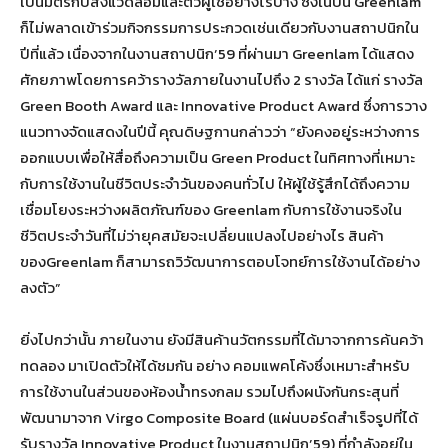
เป็นมิตรกับสิ่งแวดล้อมและตัวผู้ใช้อย่างไรบ้าง ซึ่งในปีนี้ Greenlam
ก็ไม่พลาดเข้าร่วมกิจกรรมการประกวดเช่นเดียวกับงานสถาปนิกใน
ปีที่แล้ว เนื่องจากในงานสถาปนิก’59 ที่ผ่านมา Greenlam ได้แสดง
ศักยภาพโดยการคว้ารางวัลภายในงานไปถึง 2 รางวัล ได้แก่ รางวัล
Green Booth Award และ Innovative Product Award ซึ่งการวาง
แนวทางจัดแสดงในปีนี้ คุณดิษฐกานกล่าวว่า “ยังคงอยู่ระหว่างการ
ออกแบบเพื่อให้สื่อถึงความเป็น Green Product ในทิศทางที่เหมาะ
กับการใช้งานในชีวิตประจำวันของคนทั่วไป ให้ผู้ใช้รู้สึกได้ถึงความ
เชื่อมโยงระหว่างผลิตภัณฑ์ของ Greenlam กับการใช้งานจริงใน
ชีวิตประจำวันที่ไม่ว่ายุคสมัยจะเปลี่ยนแปลงไปอย่างไร สินค้า
ของGreenlam ก็สามารถวิวัฒนาการตอบโจทย์การใช้งานได้อย่าง
ลงตัว”
ยิ่งไปกว่านั้น ภายในงาน ยังมีสินค้านวัตกรรมที่ได้มาจากการค้นคว้า
ทดลอง มาเปิดตัวให้ได้ชมกัน อย่าง คอมแพคโค้งซึ่งเหมาะสำหรับ
การใช้งานในส่วนของห้องน้ำทรงกลม รวมไปถึงผนังกันกระสุนที่
พัฒนามาจาก Virgo Composite Board (แผ่นบอร์ดสำเร็จรูปที่ได้
รับรางวัล Innovative Product ในงานสถาปนิก’59) ที่กำลังอยู่ใน