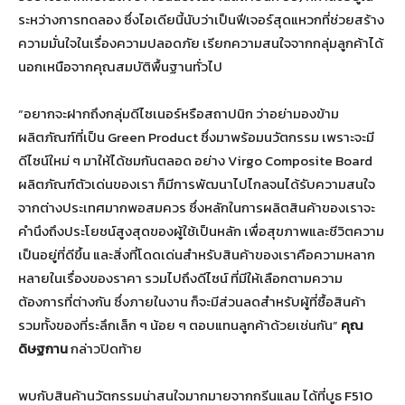
ระหว่างการทดลอง ซึ่งไอเดียนี้นับว่าเป็นฟีเจอร์สุดแหวกที่ช่วยสร้าง
ความมั่นใจในเรื่องความปลอดภัย เรียกความสนใจจากกลุ่มลูกค้าได้
นอกเหนือจากคุณสมบัติพื้นฐานทั่วไป
“อยากจะฝากถึงกลุ่มดีไซเนอร์หรือสถาปนิก ว่าอย่ามองข้าม
ผลิตภัณฑ์ที่เป็น Green Product ซึ่งมาพร้อมนวัตกรรม เพราะจะมี
ดีไซน์ใหม่ ๆ มาให้ได้ชมกันตลอด อย่าง Virgo Composite Board
ผลิตภัณฑ์ตัวเด่นของเรา ก็มีการพัฒนาไปไกลจนได้รับความสนใจ
จากต่างประเทศมากพอสมควร ซึ่งหลักในการผลิตสินค้าของเราจะ
คำนึงถึงประโยชน์สูงสุดของผู้ใช้เป็นหลัก เพื่อสุขภาพและชีวิตความ
เป็นอยู่ที่ดีขึ้น และสิ่งที่โดดเด่นสำหรับสินค้าของเราคือความหลาก
หลายในเรื่องของราคา รวมไปถึงดีไซน์ ที่มีให้เลือกตามความ
ต้องการที่ต่างกัน ซึ่งภายในงาน ก็จะมีส่วนลดสำหรับผู้ที่ซื้อสินค้า
รวมทั้งของที่ระลึกเล็ก ๆ น้อย ๆ ตอบแทนลูกค้าด้วยเช่นกัน”
คุณ
ดิษฐกาน
กล่าวปิดท้าย
พบกับสินค้านวัตกรรมน่าสนใจมากมายจากกรีนแลม ได้ที่บูธ F510