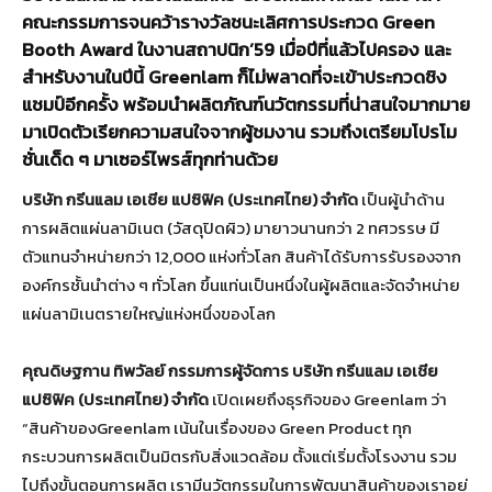
คณะกรรมการจนคว้ารางวัลชนะเลิศการประกวด Green
Booth Award ในงานสถาปนิก’59 เมื่อปีที่แล้วไปครอง และ
สำหรับงานในปีนี้ Greenlam ก็ไม่พลาดที่จะเข้าประกวดชิง
แชมป์อีกครั้ง พร้อมนำผลิตภัณฑ์นวัตกรรมที่น่าสนใจมากมาย
มาเปิดตัวเรียกความสนใจจากผู้ชมงาน รวมถึงเตรียมโปรโม
ชั่นเด็ด ๆ มาเซอร์ไพรส์ทุกท่านด้วย
บริษัท กรีนแลม เอเชีย แปซิฟิค (ประเทศไทย) จำกัด
เป็นผู้นำด้าน
การผลิตแผ่นลามิเนต (วัสดุปิดผิว) มายาวนานกว่า 2 ทศวรรษ มี
ตัวแทนจำหน่ายกว่า 12,000 แห่งทั่วโลก สินค้าได้รับการรับรองจาก
องค์กรชั้นนำต่าง ๆ ทั่วโลก ขึ้นแท่นเป็นหนึ่งในผู้ผลิตและจัดจำหน่าย
แผ่นลามิเนตรายใหญ่แห่งหนึ่งของโลก
คุณดิษฐกาน ทิพวัลย์ กรรมการผู้จัดการ บริษัท กรีนแลม เอเชีย
แปซิฟิค (ประเทศไทย) จำกัด
เปิดเผยถึงธุรกิจของ Greenlam ว่า
“สินค้าของGreenlam เน้นในเรื่องของ Green Product ทุก
กระบวนการผลิตเป็นมิตรกับสิ่งแวดล้อม ตั้งแต่เริ่มตั้งโรงงาน รวม
ไปถึงขั้นตอนการผลิต เรามีนวัตกรรมในการพัฒนาสินค้าของเราอยู่