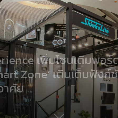
ence เพิ่มโซนเติมพอร์ต
art Zone’ เติมเต็มฟังก์ช
อาศัย