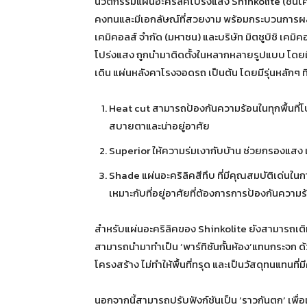
นวัตกรรมแผ่นอะคริลิคโปร่งแสง Shinkolite (ชินโ
คงทนและมีเอกลัษณ์ที่สวยงาม พร้อมกระบวนการผลิต
เคมิคอลส์ จำกัด (มหาชน) และบริษัท มิตซูบิชิ เคมิค
โปร่งแสง ถูกนำมาติดตั้งในหลากหลายรูปแบบ โดยมี
เดิน แผ่นหลังคาโรงจอดรถ เป็นต้น โดยมีรุ่นหลักๆ ที่
Heat cut สามารถป้องกันความร้อนในทุกพื้นที่โปร
สบายตาและน่าอยู่อาศัย
Superior ให้ความร่มเงากับบ้าน ช่วยกรองแสง แ
Shade แผ่นอะคริลิคสีทึบ ที่มีคุณสมบัติเด่นใน
เหมาะกับที่อยู่อาศัยที่ต้องการการป้องกันความร
สำหรับแผ่นอะคริลิคของ Shinkolite ยังสามารถเติ
สามารถนำมาทำเป็น ‘พาร์ทิชันกั้นห้อง’แทนกระจก ด้วย
โครงสร้าง ไม่ทำให้พื้นที่ทรุด และเป็นวัสดุทนแทนที
นอกจากนี้สามารถปรับฟังก์ชันเป็น ‘ราวกันตก’ เพื