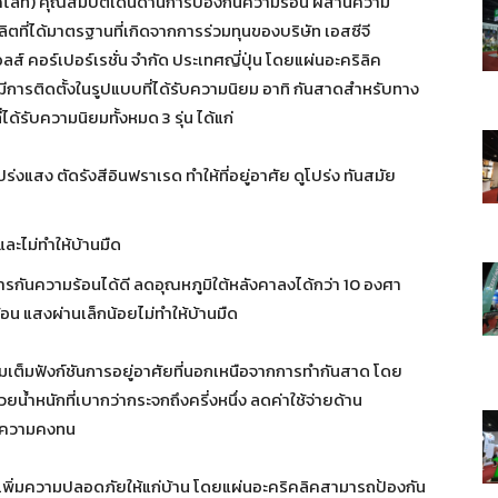
คไลท์) คุณสมบัติเด่นด้านการป้องกันความร้อน ผสานความ
ที่ได้มาตรฐานที่เกิดจากการร่วมทุนของบริษัท เอสซีจี
อลส์ คอร์เปอร์เรชั่น จำกัด ประเทศญี่ปุ่น โดยแผ่นอะคริลิค
การติดตั้งในรูปแบบที่ได้รับความนิยม อาทิ กันสาดสำหรับทาง
ได้รับความนิยมทั้งหมด 3 รุ่น ได้แก่
่งแสง ตัดรังสีอินฟราเรด ทำให้ที่อยู่อาศัย ดูโปร่ง ทันสมัย
ละไม่ทำให้บ้านมืด
การกันความร้อนได้ดี ลดอุณหภูมิใต้หลังคาลงได้กว่า 10 องศา
้อน แสงผ่านเล็กน้อยไม่ทำให้บ้านมืด
มเต็มฟังก์ชันการอยู่อาศัยที่นอกเหนือจากการทำกันสาด โดย
น้ำหนักที่เบากว่ากระจกถึงครี่งหนึ่ง ลดค่าใช้จ่ายด้าน
่มีความคงทน
่อเพิ่มความปลอดภัยให้แก่บ้าน โดยแผ่นอะคริคลิคสามารถป้องกัน