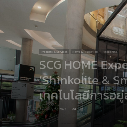
Products & Services
News & Promotion
Happening
SCG HOME Experi
‘Shinkolite & Sm
เทคโนโลยีการอยู่
February 27, 2023
372