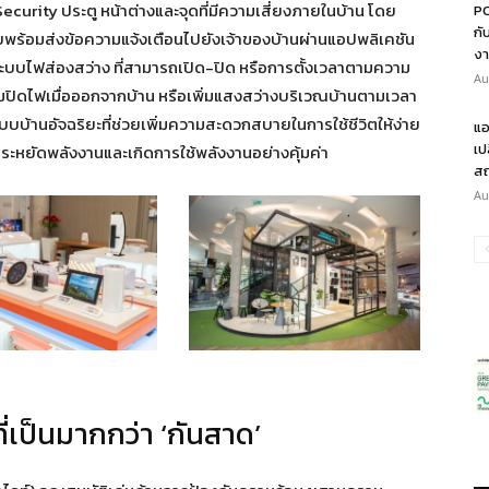
urity ประตู หน้าต่างและจุดที่มีความเสี่ยงภายในบ้าน โดย
PO
กั
ยพร้อมส่งข้อความแจ้งเตือนไปยังเจ้าของบ้านผ่านแอปพลิเคชัน
งา
 ระบบไฟส่องสว่าง ที่สามารถเปิด-ปิด หรือการตั้งเวลาตามความ
Au
มปิดไฟเมื่อออกจากบ้าน หรือเพิ่มแสงสว่างบริเวณบ้านตามเวลา
็นระบบบ้านอัจฉริยะที่ช่วยเพิ่มความสะดวกสบายในการใช้ชีวิตให้ง่าย
แอ
เป
ประหยัดพลังงานและเกิดการใช้พลังงานอย่างคุ้มค่า
สถ
Au
ี่เป็นมากกว่า ‘กันสาด’