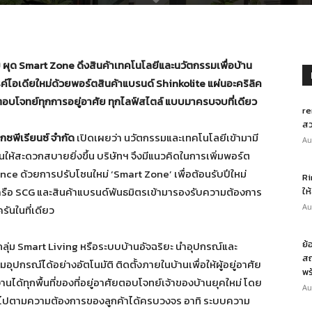
ย ผุด
Smart Zone ดึงสินค้าเทคโนโลยีและนวัตกรรมเพื่อบ้าน
์ไอเดียใหม่ด้วยพอร์ตสินค้าแบรนด์ Shinkolite แผ่นอะคริลิค
 ตอบโจทย์ทุกการอยู่อาศัย ทุกไลฟ์สไตล์ แบบมาครบจบที่เดียว
re
สว
็กซพีเรียนซ์ จำกัด
เปิดเผยว่า นวัตกรรมและเทคโนโลยีเข้ามามี
Au
ให้สะดวกสบายยิ่งขึ้น บริษัทฯ จึงมีแนวคิดในการเพิ่มพอร์ต
nce ด้วยการปรับโซนใหม่ ‘Smart Zone’ เพื่อต้อนรับปีใหม่
Ri
รือ SCG และสินค้าแบรนด์พันธมิตรเข้ามารองรับความต้องการ
ให
Au
รันในที่เดียว
ย้
ลุ่ม Smart Living หรือระบบบ้านอัจฉริยะ นำอุปกรณ์และ
สถ
ุปกรณ์ได้อย่างอัตโนมัติ ติดตั้งภายในบ้านเพื่อให้ผู้อยู่อาศัย
พร
ได้ทุกพื้นที่ของที่อยู่อาศัยตอบโจทย์เจ้าของบ้านยุคใหม่ โดย
Au
เป็นไปตามความต้องการของลูกค้าได้ครบวงจร อาทิ ระบบความ