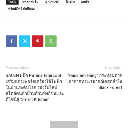
TAGS
แพลตฟอร์ม
Q-CHANG
คิวช่าง
แอปฯ
ศรัณย์วิศว์ ภักดีนอก
Previous article
Next article
BAUEN ผนึก Patana Intercool
“Haus am Hang” กระท่อมตาก
เสริมแกร่งพอร์ตเครื่องใช้ไฟฟ้า
อากาศทรงเรขาคณิตสุดล้ำใน
ในบ้านระดับโลก รองรับไลฟ์
Black Forest
สไตล์คนทำบ้านด้านฟังก์ชันและ
ดีไซน์สู่ ‘Smart Kitchen’