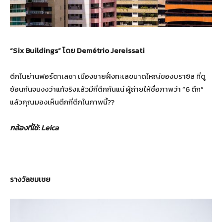
“Six Buildings”
โดย
Demétrio Jereissati
ตึกในย่านฟอร์ตาเลซา เมืองชายฝั่งทะเลขนาดใหญ่ของบราซิล ที่ดู
ซ้อนกันจนงงว่าแท้จริงแล้วมีกี่ตึกกันแน่ ผู้ถ่ายให้ชื่อภาพว่า “6 ตึก”
แล้วคุณมองเห็นตึกกี่ตึกในภาพนี้??
กล้องที่ใช้
: Leica
รางวัลชมเชย