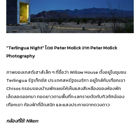
“
Terlingua Night”
โดย
Peter Molick
จาก
Peter Molick
Photography
ภาพของเกสต์เฮาส์เล็ก ๆ ที่ชื่อว่า Willow House ตั้งอยู่ในชุมชน
Terlingua รัฐเท็กซัส ประเทศสหรัฐอเมริกา อยู่ใกล้กับเทือกเขา
Chisos กรอบของบ้านพักเผยให้เห็นแสงสีเหลืองของห้องพัก
เล็ดลอดออกมา ทอดยาวตามพื้นที่ทะเลทรายตัดกับทิวทัศน์ของ
เทือกเขา ท้องฟ้าที่มืดสนิท และแสงประกายจากดวงดาว
กล้องที่ใช้
: Nikon