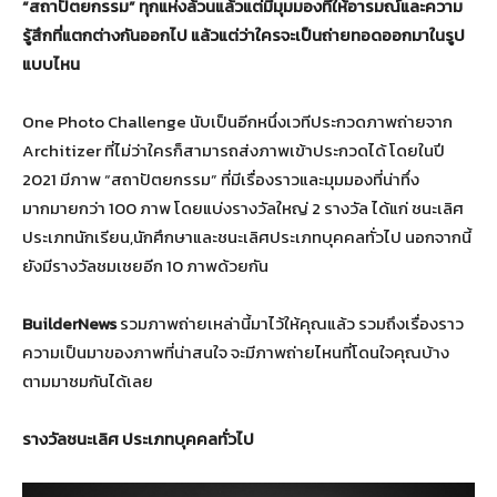
“สถาปัตยกรรม” ทุกแห่งล้วนแล้วแต่มีมุมมองที่ให้อารมณ์และความ
รู้สึกที่แตกต่างกันออกไป แล้วแต่ว่าใครจะเป็นถ่ายทอดออกมาในรูป
แบบไหน
One Photo Challenge นับเป็นอีกหนึ่งเวทีประกวดภาพถ่ายจาก
Architizer ที่ไม่ว่าใครก็สามารถส่งภาพเข้าประกวดได้ โดยในปี
2021 มีภาพ “สถาปัตยกรรม” ที่มีเรื่องราวและมุมมองที่น่าทึ่ง
มากมายกว่า 100 ภาพ โดยแบ่งรางวัลใหญ่ 2 รางวัล ได้แก่ ชนะเลิศ
ประเภทนักเรียน,นักศึกษาและชนะเลิศประเภทบุคคลทั่วไป นอกจากนี้
ยังมีรางวัลชมเชยอีก 10 ภาพด้วยกัน
BuilderNews
รวมภาพถ่ายเหล่านี้มาไว้ให้คุณแล้ว รวมถึงเรื่องราว
ความเป็นมาของภาพที่น่าสนใจ จะมีภาพถ่ายไหนที่โดนใจคุณบ้าง
ตามมาชมกันได้เลย
รางวัลชนะเลิศ ประเภทบุคคลทั่วไป