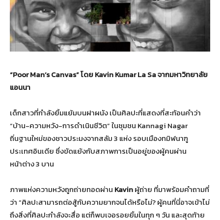
“
Poor Man’s Canvas”
โดย
Kavin Kumar La Sa
จากมหาวิทยาลัย
แอนนา
เด็กสาวที่กำลังยิ้มแย้มบนฝาผนัง เป็นศิลปะที่แสดงที่สะท้อนคำว่า
“บ้าน-ความหวัง-การดำเนินชีวิต” ในชุมชน Kannagi Nagar
ถิ่นฐานใหม่ของชาวประมงจากสลัม 3 แห่ง รอบเมืองทมิฬนาฑู
ประเทศอินเดีย ซึ่งขัดแย้งกับสภาพการเป็นอยู่ของผู้คนผ่าน
หน้าต่าง 3 บาน
ภาพแห่งความหวังถูกถ่ายทอดผ่าน
Kavin
ผู้ถ่าย ที่มาพร้อมคำถามที่
ว่า “ศิลปะสามารถต่อสู้กับความยากจนได้หรือไม่? ผู้คนที่นี่อาจเข้าไม่
ถึงสิ่งที่ศิลปะกำลังจะสื่อ แต่ก็พบเจอรอยยิ้มในทุก ๆ วัน และสุดท้าย