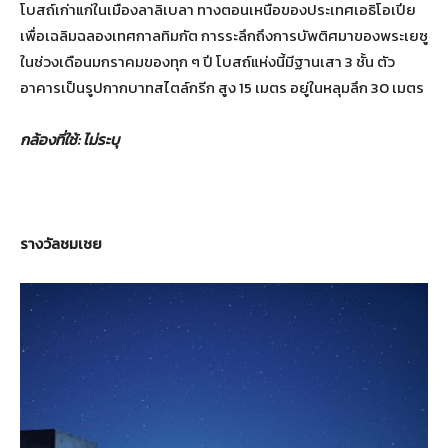
โบสถ์เก่าแก่ในเมืองลาลิเบลา ทางตอนเหนือของประเทศเอธิโอเปีย
เพื่อเฉลิมฉลองเทศกาลทิมกัต การระลึกถึงการบัพติศมาของพระเยซู
ในช่วงเดือนมกราคมของทุก ๆ ปี โบสถ์แห่งนี้มีฐานเสา 3 ชั้น ตัว
อาคารเป็นรูปกากบาทสไตล์กรีก สูง 15 เมตร อยู่ในหลุมลึก 30 เมตร
กล้องที่ใช้
:
ไม่ระบุ
รางวัลชมเชย