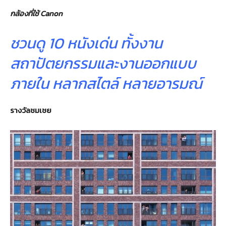
กล้องที่ใช้
Canon
ชวนดู 10 หนังเด่น ทั้งงาน
สถาปัตยกรรมและงานออกแบบ
ภายใน หลากสไตล์ หลายอารมณ์
รางวัลชมเชย