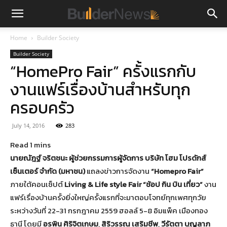
Home
Builder Society
Builder Society
“HomePro Fair” ครั้งแรกกับ
งานแฟร์เรื่องบ้านสำหรับทุก
ครอบครัว
July 14, 2016
283
นายณัฎฐ์ จริตชนะ ผู้ช่วยกรรมการผู้จัดการ บริษัท โฮม โปรดักส์
เซ็นเตอร์ จำกัด (มหาชน)
แถลงข่าวการจัดงาน
“Homepro Fair”
ภายใต้คอนเซ็ปต์
Living & Life style Fair “ช้อป กิน บิน เที่ยว”
งาน
แฟร์เรื่องบ้านครั้งยิ่งใหญ่ครั้งแรกที่จะมาตอบโจทย์ทุกเพศทุกวัย
ระหว่างวันที่ 22-31 กรกฎาคม 2559 ฮอลล์ 5-8 อิมแพ็ค เมืองทอง
ธานี โดยมี
อรพิน ศิริจิตเกษม
,
สิริวรรณ เสริมชีพ
,
วีรัตตา บุญลาภ