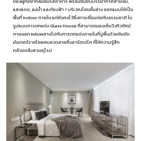
ของผู้ที่อยากลิ้มชิมรสอาหาร พร้อมซึมซับบรรยากาศสายลม,
แสงแดด, แม่น้ำ และท้องฟ้า / บริเวณโซนชั้นล่าง ออกแบบให้เป็น
พื้นที่ Indoor ภายใน แต่ยังคงไว้ซึ่งการเชื่อมต่อกับธรรมชาติ ใน
รูปแบบการตกแต่ง Glass House ที่สามารถมองเห็นวิวทิวทัศน์
ภายนอก ผสมผสานไปกับการตกแต่งภายในที่ปูพื้นด้วยหินขัด
มันเทอร์ราซโซผสมลวดลายกึ่งอาร์ตเดโค ที่ให้ความรู้สึก
คล้ายคลึงสวนยุโรป