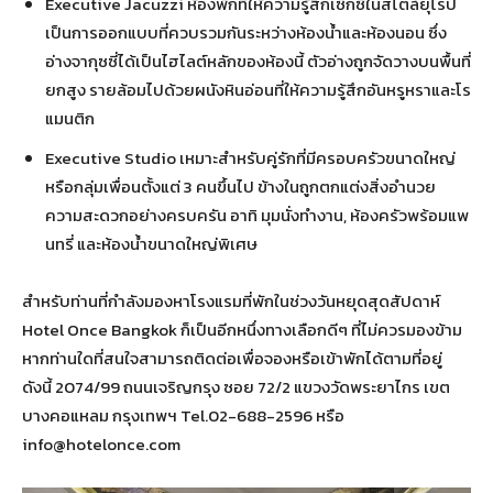
Executive Jacuzzi ห้องพักที่ให้ความรู้สึกเซ็กซี่ในสไตล์ยุโรป
เป็นการออกแบบที่ควบรวมกันระหว่างห้องน้ำและห้องนอน ซึ่ง
อ่างจากุซซี่ได้เป็นไฮไลต์หลักของห้องนี้ ตัวอ่างถูกจัดวางบนพื้นที่
ยกสูง รายล้อมไปด้วยผนังหินอ่อนที่ให้ความรู้สึกอันหรูหราและโร
แมนติก
Executive Studio เหมาะสำหรับคู่รักที่มีครอบครัวขนาดใหญ่
หรือกลุ่มเพื่อนตั้งแต่ 3 คนขึ้นไป ข้างในถูกตกแต่งสิ่งอำนวย
ความสะดวกอย่างครบครัน อาทิ มุมนั่งทำงาน, ห้องครัวพร้อมแพ
นทรี่ และห้องน้ำขนาดใหญ่พิเศษ
สำหรับท่านที่กำลังมองหาโรงแรมที่พักในช่วงวันหยุดสุดสัปดาห์
Hotel Once Bangkok ก็เป็นอีกหนึ่งทางเลือกดีๆ ที่ไม่ควรมองข้าม
หากท่านใดที่สนใจสามารถติดต่อเพื่อจองหรือเข้าพักได้ตามที่อยู่
ดังนี้ 2074/99 ถนนเจริญกรุง ซอย 72/2 แขวงวัดพระยาไกร เขต
บางคอแหลม กรุงเทพฯ Tel.02-688-2596 หรือ
info@hotelonce.com