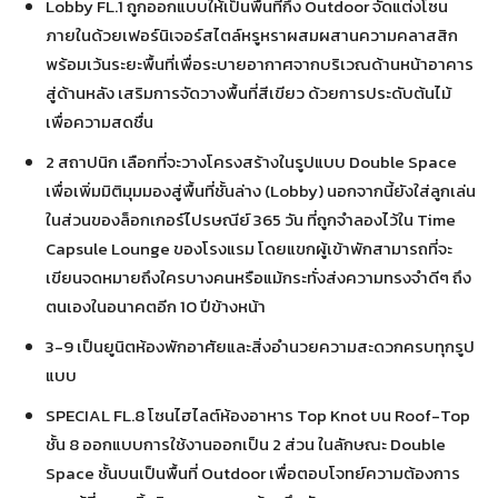
Lobby FL.1 ถูกออกแบบให้เป็นพื้นที่กึ่ง Outdoor จัดแต่งโซน
ภายในด้วยเฟอร์นิเจอร์สไตล์หรูหราผสมผสานความคลาสสิก
พร้อมเว้นระยะพื้นที่เพื่อระบายอากาศจากบริเวณด้านหน้าอาคาร
สู่ด้านหลัง เสริมการจัดวางพื้นที่สีเขียว ด้วยการประดับต้นไม้
เพื่อความสดชื่น
2 สถาปนิก เลือกที่จะวางโครงสร้างในรูปแบบ Double Space
เพื่อเพิ่มมิติมุมมองสู่พื้นที่ชั้นล่าง (Lobby) นอกจากนี้ยังใส่ลูกเล่น
ในส่วนของล็อกเกอร์ไปรษณีย์ 365 วัน ที่ถูกจำลองไว้ใน Time
Capsule Lounge ของโรงแรม โดยแขกผู้เข้าพักสามารถที่จะ
เขียนจดหมายถึงใครบางคนหรือแม้กระทั่งส่งความทรงจำดีๆ ถึง
ตนเองในอนาคตอีก 10 ปีข้างหน้า
3-9 เป็นยูนิตห้องพักอาศัยและสิ่งอำนวยความสะดวกครบทุกรูป
แบบ
SPECIAL FL.8 โซนไฮไลต์ห้องอาหาร Top Knot บน Roof-Top
ชั้น 8 ออกแบบการใช้งานออกเป็น 2 ส่วน ในลักษณะ Double
Space ชั้นบนเป็นพื้นที่ Outdoor เพื่อตอบโจทย์ความต้องการ