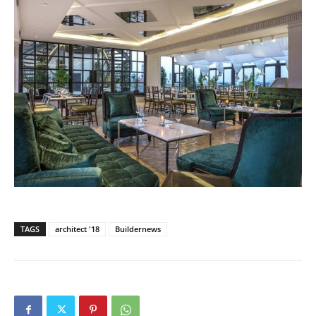
TAGS
architect '18
Buildernews