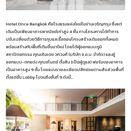
Hotel Once Bangkok คือโรงแรมแห่งใหม่ในย่านเจริญกรุง ซึ่งแต่
เดิมเป็นเพียงอาคารพาณิชย์เก่าสูง 4 ชั้น ทางโครงการได้ทำการ
ปรับเปลี่ยนด้วยวิธีการทุบและรื้อถอนโครงสร้างเดิมออกทั้งหมด
พร้อมสร้างทับพื้นที่เดิมขึ้นมาใหม่ โดยได้ผู้ออกแบบภูมิ
สถาปัตยกรรม คุณเถิงเดช วศวงศ์ (บริษัท ช.อ.บ. จำกัด) และผู้
ออกแบบ-ตกแต่ง คุณชโนตฆ์ ตั้งสิน (เป็นผู้ดูแล) ฟอร์มของอาคาร
เป็นอาคารสูง 9 ชั้น โดยแบ่งรายละเอียดปลีกย่อยตามสัดส่วนพื้นที่
ตั้งแต่ชั้น Lobby ไปจนถึงชั้นที่ 9 ดังนี้…