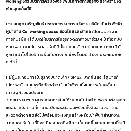
working เสริมบริการครบวงจร เพิ่มโอกาสทางธุรกิจ สร้างรายได้
ผ่านจุดแข็งที่มี
นายอมฤต เจริญพันธ์ ประธานกรรมการบริหาร บริษัท ฮับบ้า จำกัด
ผู้นำด้าน Co-working space ของ
ไทยและสากล
เปิดเผยว่า จาก
การที่บริษัทฯ ได้เปิดให้บริการในธุรกิจดังกล่าวมาร่วม 4 ปี ที่เอกมัย
ซอย 4 ตลาดให้การตอบรับที่ดีทั้งจากลูกค้าชาวไทยและต่างชาติ มี
ลูกค้าเข้าไปใช้บริการพื้นที่อย่างต่อเนื่อง โดยมี 4 องค์ประกอบหลัก
ๆ ดังนี้
1. มีผู้ประกอบการในธุรกิจขนาดเล็ก ( SMEs) มากขึ้น และรัฐบาลก็
ให้การสนับสนุนธุรกิจดังกล่าว เป็นหัวจักรหนึ่งในการขับเคลื่อน
เศรษฐกิจของประเทศ
2. กลุ่ม Startup ผู้ประกอบการใหม่ด้านเทคโนโลยี ที่เพิ่งเริ่มตั้งธุรกิจ
แต่อยากมีสถานที่ทำงานเป็นของตัวเองพร้อมทั้งสิ่งอำนวยความ
สะดวกต่างๆ แต่ยังไม่พร้อมที่จะลงทุนสร้างหรือเช่าพื้นที่สำนักงาน
3.กลุ่มคนรุ่นใหม่ที่ปัจจุบันชอบอาชีพอิสระนั้นมากขึ้นและคนกลุ่มนี้จะมี
ความเป็นคอมมูนิตี้ คือ มีความสามารถ มีความคิดที่เหมือน ๆ กัน ที่