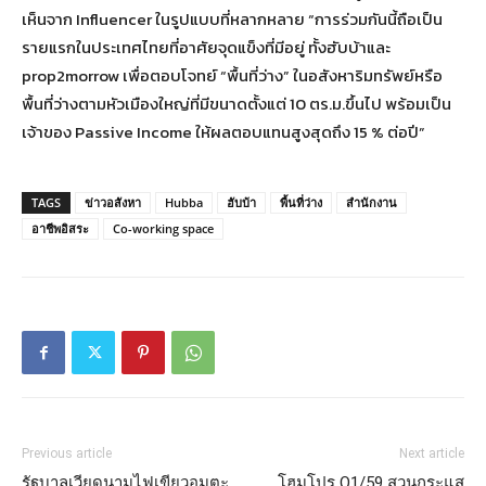
เห็นจาก Influencer ในรูปแบบที่หลากหลาย “การร่วมกันนี้ถือเป็น
รายแรกในประเทศไทยที่อาศัยจุดแข็งที่มีอยู่ ทั้งฮับบ้าและ
prop2morrow เพื่อตอบโจทย์ “พื้นที่ว่าง” ในอสังหาริมทรัพย์หรือ
พื้นที่ว่างตามหัวเมืองใหญ่ที่มีขนาดตั้งแต่ 10 ตร.ม.ขึ้นไป พร้อมเป็น
เจ้าของ Passive Income ให้ผลตอบแทนสูงสุดถึง 15 % ต่อปี”
TAGS
ข่าวอสังหา
Hubba
ฮับบ้า
พื้นที่ว่าง
สำนักงาน
อาชีพอิสระ
Co-working space
Previous article
Next article
รัฐบาลเวียดนามไฟเขียวอมตะ
โฮมโปร Q1/59 สวนกระแส