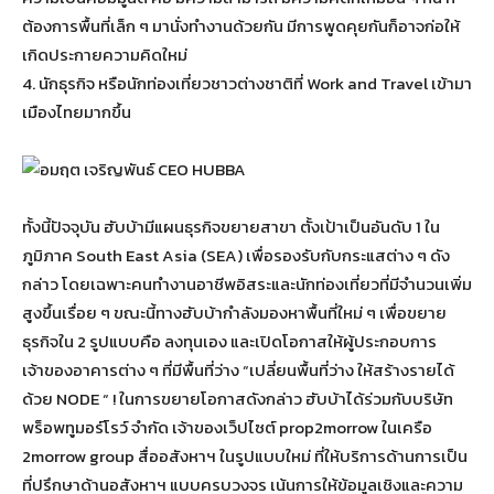
ต้องการพื้นที่เล็ก ๆ มานั่งทำงานด้วยกัน มีการพูดคุยกันก็อาจก่อให้
เกิดประกายความคิดใหม่
4. นักธุรกิจ หรือนักท่องเที่ยวชาวต่างชาติที่ Work and Travel เข้ามา
เมืองไทยมากขึ้น
ทั้งนี้ปัจจุบัน ฮับบ้ามีแผนธุรกิจขยายสาขา ตั้งเป้าเป็นอันดับ 1 ใน
ภูมิภาค South East Asia (SEA) เพื่อรองรับกับกระแสต่าง ๆ ดัง
กล่าว โดยเฉพาะคนทำงานอาชีพอิสระและนักท่องเที่ยวที่มีจำนวนเพิ่ม
สูงขึ้นเรื่อย ๆ ขณะนี้ทางฮับบ้ากำลังมองหาพื้นที่ใหม่ ๆ เพื่อขยาย
ธุรกิจใน 2 รูปแบบคือ ลงทุนเอง และเปิดโอกาสให้ผู้ประกอบการ
เจ้าของอาคารต่าง ๆ ที่มีพื้นที่ว่าง “เปลี่ยนพื้นที่ว่าง ให้สร้างรายได้
ด้วย NODE “ ! ในการขยายโอกาสดังกล่าว ฮับบ้าได้ร่วมกับบริษัท
พร็อพทูมอร์โรว์ จำกัด เจ้าของเว็ปไซต์ prop2morrow ในเครือ
2morrow group สื่ออสังหาฯ ในรูปแบบใหม่ ที่ให้บริการด้านการเป็น
ที่ปรึกษาด้านอสังหาฯ แบบครบวงจร เน้นการให้ข้อมูลเชิงและความ