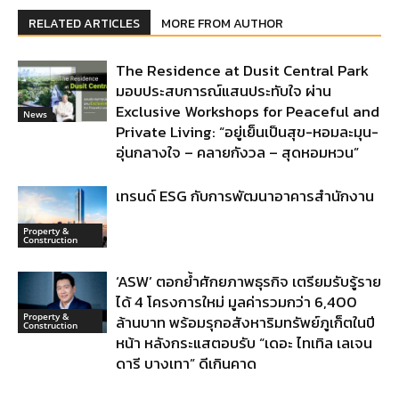
RELATED ARTICLES
MORE FROM AUTHOR
The Residence at Dusit Central Park
มอบประสบการณ์แสนประทับใจ ผ่าน
Exclusive Workshops for Peaceful and
News
Private Living: “อยู่เย็นเป็นสุข-หอมละมุน-
อุ่นกลางใจ – คลายกังวล – สุดหอมหวน”
เทรนด์ ESG กับการพัฒนาอาคารสำนักงาน
Property &
Construction
‘ASW’ ตอกย้ำศักยภาพธุรกิจ เตรียมรับรู้ราย
ได้ 4 โครงการใหม่ มูลค่ารวมกว่า 6,400
Property &
ล้านบาท พร้อมรุกอสังหาริมทรัพย์ภูเก็ตในปี
Construction
หน้า หลังกระแสตอบรับ “เดอะ ไทเทิล เลเจน
ดารี บางเทา” ดีเกินคาด