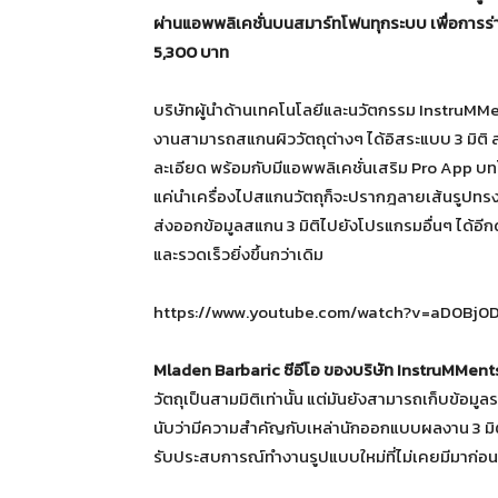
ผ่านแอพพลิเคชั่นบนสมาร์ทโฟนทุกระบบ เพื่อการร่าง
5,300 บาท
บริษัทผู้นำด้านเทคโนโลยีและนวัตกรรม InstruMMent
งานสามารถสแกนผิววัตถุต่างๆ ได้อิสระแบบ 3 มิติ 
ละเอียด พร้อมกับมีแอพพลิเคชั่นเสริม Pro App บ
แค่นำเครื่องไปสแกนวัตถุก็จะปรากฎลายเส้นรูปทรงข
ส่งออกข้อมูลสแกน 3 มิติไปยังโปรแกรมอื่นๆ ได้อ
และรวดเร็วยิ่งขึ้นกว่าเดิม
https://www.youtube.com/watch?v=aD0Bj
Mladen Barbaric ซีอีโอ ของบริษัท InstruMMent
วัตถุเป็นสามมิติเท่านั้น แต่มันยังสามารถเก็บข้อม
นับว่ามีความสำคัญกับเหล่านักออกแบบผลงาน 3 มิติ 
รับประสบการณ์ทำงานรูปแบบใหม่ที่ไม่เคยมีมาก่อน