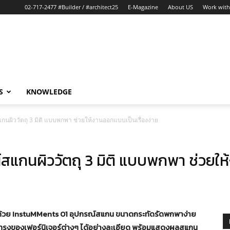
02-717-2477 #Builder / #architect25
E-Magazine
About US
Work with
S
KNOWLEDGE
นผิววัตถุ 3 มิติ แบบพกพา ช่วยให้งานออกแบบเป็นเรื่องง่าย
แกนผิววัตถุ 3 มิติ แบบพกพา ช่วยให้
นด้วย InstuMMents 01 อุปกรณ์สแกน ขนาดกระทัดรัดพกพาง่าย
ูปทรงของเฟอร์นิเจอร์ต่างๆ ได้อย่างละเอียด พร้อมแสดงผลสแกน