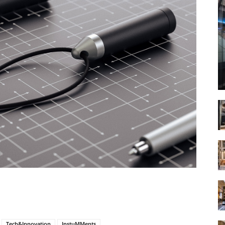
Tech&Innovation
InstuMMents