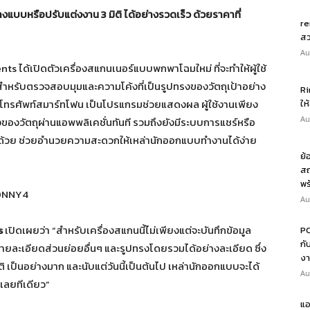
แบบหรือปรับแต่งงาน 3 มิติ ได้อย่างรวดเร็ว ด้วยราคาที่
re
สว
Au
s ได้เปิดตัวเครื่องสแกนเนอร์แบบพกพาโฉมใหม่ ที่จะทำให้ผู้ใช้
สำหรับตรวจสอบมุมและความโค้งที่เป็นรูปทรงของวัตถุเป้าอย่าง
Ri
ทโทรศัพท์สมาร์ทโฟน เป็นโปรแกรมช่วยแสดงผล ผู้ใช้งานเพียง
ให
Au
องวัตถุผ่านแอพพลิเคชั่นทันที รวมถึงยังมีระบบการแชร์หรือ
ีกด้วย ช่วยอำนวยความสะดวกให้เหล่านักออกแบบทำงานได้ง่าย
ย้
สถ
พร
0DNNY4
Au
s
เปิดเผยว่า “สำหรับเครื่องสแกนนี้ไม่เพียงแต่จะบันทึกข้อมูล
PO
กั
ูลรายละเอียดส่วนย่อยอื่นๆ และรูปทรงโดยรวมได้อย่างละเอียด ซึ่ง
งา
เป็นอย่างมาก และนับแต่วันนี้เป็นต้นไป เหล่านักออกแบบจะได้
Au
เลยทีเดียว”
แอ