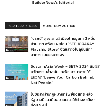
BuilderNews’s Editorial
RELATED ARTICLES
MORE FROM AUTHOR
“จระเข้” ลุยตลาดสีเมืองไทยมูลค่า 3 หมื่น
ล้านบาท พร้อมเผยโฉม “SEE JORAKAY
Flagship Store” จัดแสดงโซลูชันสีทา
News
อาคารแบบครบวงจร
SustainAsia Week – SETA 2024 สัมผัส
นวัตกรรมล้ำสมัยและฟังเสวนาภายใต้
แนวคิด ‘Leave Your Carbon Behind,
News
Not People.’
ไขข้อสงสัยกฎหมายทรัพย์อิงสิทธิ หลัง
รัฐบาลมีแนวคิดขยายเวลาให้ต่างชาติเช่า
ที่ดิน 99 ปี
News