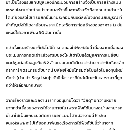
มาเป็นโรงแรมแคปซูลแห่งนี้กระบวนการสร้างจึงเป็นการสร้างแบบ
modular แต่ละส่วนประกอบสร้างขึ้นจากจังหวัดชิงะก่อนส่งเข้ามาใน
โตเกียวแล้วใช้เครนยกขึ้นมาประกอบกันแต่ละชั้นจนครบสมบูรณ์ ที่
สำคัญยังใช้เวลาน้อยเพราะเบ็ดเสร็จการก่อสร้างของอาคาร 13 ชั้น
แห่งนี้ใช้เวลาเพียง 30 วันเท่านั้น
ทว่าตั้งแต่สร้างมาก็ยังไม่มีใครทดลองใช้ฟังก์ชันนี้ เนื่องจากเมื่อลอง
ประเมินการถอดเข้าแล้วเสริมของใหม่เข้าไปแล้วมูลค่าการเปลี่ยน
แคปซูลต่อห้องสูงถึง 6.2 ล้านเยนเลยทีเดียว ว่าง่าย ๆ ว่ากับห้องเล็ก
ที่ราคาโคตรแกรนด์ขนาดนี้ ปล่อยให้มันโทรมต่อไปแล้วไปลงทุนใหม่
ดีกว่า (บ้านสำเร็จรูป Muji ยังมีทั้งราคาที่ใกล้เคียงกันและราคาที่ถูก
กว่าให้เลือกมากมาย)
จากเรื่องราวและผลงาน เราคงอนุมานได้ว่า “วัสดุ” มีความหมาย
มากกว่าเรื่องของการใช้งานภายใน เพราะฟังก์ชันบางอย่างสามารถ
นำมาใช้เป็นแกนแนวคิดการออกแบบได้ แม้ว่างานนี้ Kisho
Kurokawa จะไม่ได้ออกมาฟันธงเรื่องการใช้ฟังก์ชันนี้ว่ามาจาก