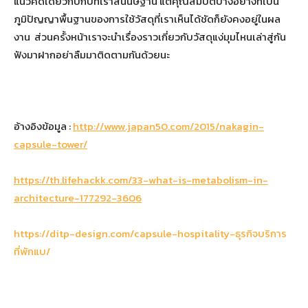
แนวคิดเดียวกับกับที่เราสันนิษฐาน แต่คุณสมบัติบางอย่างที่เป็น
ภูมิปัญญาพื้นฐานของการใช้วัสดุที่เราเห็นได้ชัดก็ยังคงอยู่ในผล
งาน ส่วนครั้งหน้าเราจะนำเรื่องราวเกี่ยวกับวัสดุแง่มุมไหนเล่าสู่กัน
ฟังมาฝากอย่าลืมมาติดตามกันด้วยนะ
อ้างอิงข้อมูล :
http://www.japan50.com/2015/nakagin-
capsule-tower/
https://th.lifehackk.com/33-what-is-metabolism-in-
architecture-177292-3606
https://ditp-design.com/capsule-hospitality-ธุรกิจบริการ
ที่พักแบ/