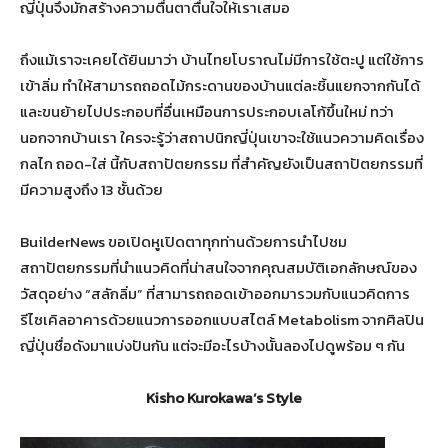
ญี่ปุ่นจึงมักสร้างความตื่นตาตื่นใจให้เราเสมอ
ถึงแม้เราจะเคยได้ยินมาว่า บ้านไทยโบราณไม่มีการใช้ตะปู แต่ใช้การ
เข้าลิ่ม ทำให้สามารถถอดไม้กระดานของบ้านแต่ละชิ้นแยกจากกันได้
และขนย้ายไปประกอบที่อื่นเหมือนการประกอบเลโก้ขึ้นใหม่ ทว่า
นอกจากบ้านเรา ใครจะรู้ว่าสถาปนิกญี่ปุ่นเขาจะใช้แนวความคิดเรื่อง
กลไก ถอด-ใส่ นี้กับสถาปัตยกรรม ที่สำคัญยังเป็นสถาปัตยกรรมที่
มีความสูงถึง 13 ชั้นด้วย
BuilderNews ขอเปิดหูเปิดตาทุกท่านด้วยการนำไปชม
สถาปัตยกรรมที่นำแนวคิดที่น่าสนใจจากคุณสมบัติเอกลักษณ์ของ
วัสดุอย่าง “สลักลิ่ม” ที่สามารถถอดเข้าออกมารวมกับแนวคิดการ
รีไซเคิลอาคารด้วยแนวการออกแบบสไตล์ Metabolism จากศิลปิน
ญี่ปุ่นชื่อดังมาแบ่งปันกัน แต่จะมีอะไรบ้างนั้นลองไปดูพร้อม ๆ กัน
Kisho Kurokawa’s Style