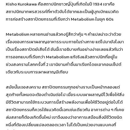
Kisho Kurokawa คือสถาปนิกชาวญี่ปุ่นที่เกิดในปี 1934 เขาคือ
สถาปนิกมากพรสวรรค์ที่หาตัวจับได้ยากและเป็นผู้บุกเบิกแนวคิด
การก่อสร้างสถาปัตยกรรมที่เรียกว่า Metabolism ในยุค 60s
Metabolism หลายคนอ่านแล้วคงรู้สึกว่าคุ้น ๆ คำแปลน่าจะว่าด้วย
เรื่องของการเผาผลาญอาหารระบบภายในร่างกาย แต่ไปมายังไงมา
เป็นเรื่องสถาปัตย์เสียได้ อันนี้เราอธิบายกันอย่างง่ายเลยแล้วกันว่า
การออกแบบที่เรียกว่า Metabolism แท้จริงแล้วสถาปนิกที่อยู่ใน
ช่วงสงครามโลกครั้งที่ 2 เขานิยามคำขึ้นมาเรียกโดยเอาคอนเซ็ปต์
เดียวกับระบบการเผาผลาญมีเทียบ
สมัยนั้นเจอสงคราม สถาปัตยกรรมทุกอย่างราบเป็นหน้ากลองแต่
สุดท้ายทั้งหมดจะต้องดำเนินต่อไป เมื่อระบบเผาผลาญมีไว้เพื่อให้สิ่ง
มีชีวิตสามารถใช้กระบวนการนี้สร้างพลังงานเพื่อให้ชีวิตอยู่ต่อไปได้
สถาปัตยกรรมก็ควรใช้แนวคิดนี้เฉกเช่นเดียวกัน อาคารต่าง ๆ ที่เคย
ล่มสลายก็ต้องเกิดขึ้นใหม่ เขาจึงมองว่าอาคารเสมือนสิ่งมีชีวิตชนิด
หนึ่งที่ต้องเปลี่ยนแปลงตลอดเวลา ไม่ได้เป็นหน่วยงานแบบคงที่