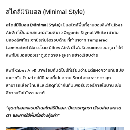
สไตล์มินิมอล (Minimal Style)
สไตล์มินิมอล
(Minimal Style)
เป็นสไตล์พื้นที่ฐานของลิฟท์ Cibes
Air® ที่เป็นเอกลักษณ์ด้วยสีขาว Organic Signal White เข้ากับ
ปล่องลิฟท์กระจกนิรภัยใสรอบด้าน ที่ทำมาจาก Tempered
Laminated Glass โดย Cibes Air® มีไฟบริเวณแผงควบคุม ทำให้
ลิฟท์มินิมอลของเราดูเฉิดฉาย หรูหรา อย่างเรียบง่าย
ลิฟท์ Cibes Air® มาพร้อมกับดีไซน์ที่เรียบง่ายแต่แฝงความทันสมัย
เหมาะกับบ้านสไตล์มินิมอลที่เน้นความเรียบโล่งสะอาดตา คุณ
สามารถเลือกโทนสีและวัสดุที่เข้ากันกับเฟอร์นิเจอร์ภายในบ้าน เช่น
สีขาวหรือไม้ธรรมชาติ
“
จุดเด่นออกแบบบ้านสไตล์มินิมอล
:
มีความหรูหรา เรียบง่าย สะอาด
ตา และการใช้พื้นที่อย่างคุ้มค่า
”