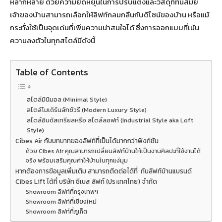
หลากหลาย ด้วยความยืดหยุ่นในการปรับแต่งและวัสดุที่ทันสมัย
เจ้าของบ้านสามารถเลือกให้ลิฟท์กลมกลืนกับดีไซน์ของบ้าน หรือแม้
กระทั่งใช้เป็นจุดเด่นที่เพิ่มความน่าสนใจได้ ซึ่งการออกแบบที่เน้น
ความลงตัวในทุกสไตล์มีดังนี้
Table of Contents
สไตล์มินิมอล (Minimal Style)
สไตล์โมเดิร์นลักชัวรี (Modern Luxury Style)
สไตล์อินดัสเทรียลหรือ สไตล์ลอฟท์ (Industrial Style aka Loft
Style)
Cibes Air กับบทบาทของลิฟท์ที่เป็นได้มากกว่าฟังก์ชัน
ด้วย Cibes Air คุณสามารถเปลี่ยนลิฟท์บ้านให้เป็นงานศิลปะที่ใช้งานได้
จริง พร้อมเสริมคุณค่าให้บ้านในทุกแง่มุม
หากต้องการข้อมูลเพิ่มเติม สามารถติดต่อได้ที่ กับลิฟท์บ้านแบรนด์
Cibes Lift ได้ที่ บริษัท ซีเบส ลิฟท์ (ประเทศไทย) จำกัด
Showroom ลิฟท์ที่กรุงเทพฯ
Showroom ลิฟท์ที่เชียงใหม่
Showroom ลิฟท์ที่ภูเก็ต