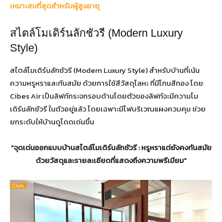
เหมาะสมที่สุดสำหรับผู้สูงอายุ
สไตล์โมเดิร์นลักชัวรี (Modern Luxury
Style)
สไตล์โมเดิร์นลักชัวรี (Modern Luxury Style) สำหรับบ้านที่เน้น
ความหรูหราและทันสมัย ด้วยการใช้สีวัสดุโลหะ ที่มีโทนสีทอง โดย
Cibes Air เป็นลิฟท์กระจกรอบด้านโดยตัวของลิฟท์จะมีความโม
เดิร์นลักชัวรี ในตัวอยู่แล้ว โดยเฉพาะมีไฟบริเวณแผงควบคุม ช่วย
ยกระดับให้บ้านดูโดดเด่นขึ้น
“
จุดเด่นออกแบบบ้านสไตล์โมเดิร์นลักชัวรี
:
หรูหราแต่ยังคงทันสมัย
ด้วยวัสดุและรายละเอียดที่แสดงถึงความพรีเมียม
”