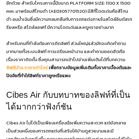
อีกด้วย สำหรับโครงการนี้มีขนาด PLATFORM SIZE: 1100 X 1500
mm. มาพร้อมสีโทนดำ (AE03057701520) มีสีที่โดดเด่นคือสีโทน
ดำ อมน้ำเงินซึ่งมีความกลมกลืนกับการตกแต่งภายในสไตล์อินดัสเท
รียลหรือ สไตล์ลอฟท์ มีความโดดเด่นและหรูหราอย่างมาก
สำหรับคนที่กำลังต้องการติดลิฟท์ ส่วนใหญ่แล้วมักจะเกิดคำถาม
มากมายทั้งระบบลิฟท์ การเตรียมหน้างาน และคำถามยอดฮิตคือ
เรื่องราคาติดตั้ง ซึ่งคุณสามารถเข้าไปอ่านเพิ่มเติมได้ที่บทความ
ลิฟท์บ้าน ราคาเท่าไหร่
เพื่อทราบข้อมูลเพิ่มเติมทั้งราคาเบื้องต้นและ
ปัจจัยที่ทำให้ลิฟท์ราคาถูกหรือแพง
Cibes Air กับบทบาทของลิฟท์ที่เป็น
ได้มากกว่าฟังก์ชัน
Cibes Air ไม่ได้เป็นเพียงเครื่องมือเพิ่มความสะดวก แต่ยังกลาย
เป็นส่วนหนึ่งของการตกแต่งที่เสริมให้บ้านดูสวยงามและมี
เอกลักษณ์มากยิ่งขึ้น ความสามารถในการปรับแต่งและความใส่ใจใน