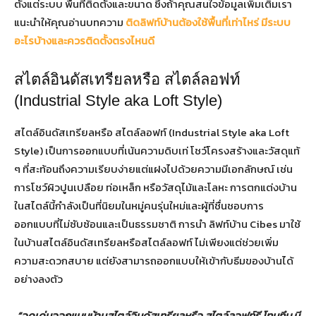
ตั้งแต่ระบบ พื้นที่ติดตั้งและขนาด ซึ่งถ้าคุณสนใจข้อมูลเพิ่มเติมเรา
แนะนำให้คุณอ่านบทความ
ติดลิฟท์บ้านต้องใช้พื้นที่เท่าไหร่ มีระบบ
อะไรบ้างและควรติดตั้งตรงไหนดี
สไตล์อินดัสเทรียลหรือ สไตล์ลอฟท์
(Industrial Style aka Loft Style)
สไตล์อินดัสเทรียลหรือ สไตล์ลอฟท์ (Industrial Style aka Loft
Style) เป็นการออกแบบที่เน้นความดิบเท่ โชว์โครงสร้างและวัสดุแท้
ๆ ที่สะท้อนถึงความเรียบง่ายแต่แฝงไปด้วยความมีเอกลักษณ์ เช่น
การโชว์ผิวปูนเปลือย ท่อเหล็ก หรือวัสดุไม้และโลหะ การตกแต่งบ้าน
ในสไตล์นี้กำลังเป็นที่นิยมในหมู่คนรุ่นใหม่และผู้ที่ชื่นชอบการ
ออกแบบที่ไม่ซับซ้อนและเป็นธรรมชาติ การนำ ลิฟท์บ้าน Cibes มาใช้
ในบ้านสไตล์อินดัสเทรียลหรือสไตล์ลอฟท์ ไม่เพียงแต่ช่วยเพิ่ม
ความสะดวกสบาย แต่ยังสามารถออกแบบให้เข้ากับธีมของบ้านได้
อย่างลงตัว
“
จุดเด่นออกแบบบ้านสไตล์อินดัสเทรียลหรือ สไตล์ลอฟท์รี โทนทึบ มี