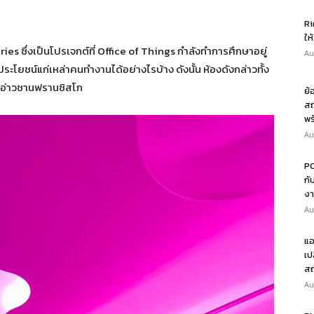
Ri
ให
ries ซึ่งเป็นโปรเจกต์ที่ Office of Things กำลังทำการศึกษาอยู่
Au
ระโยชน์แก่เหล่าคนทำงานได้อย่างไรบ้าง ดังนั้น ห้องดังกล่าวทั้ง
นที่อ่าวซานฟรานซิสโก
ย้
สถ
พร
Au
PO
กั
งา
Au
แอ
เป
สถ
Au