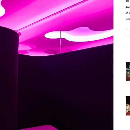
BL
แส
สถ
Au