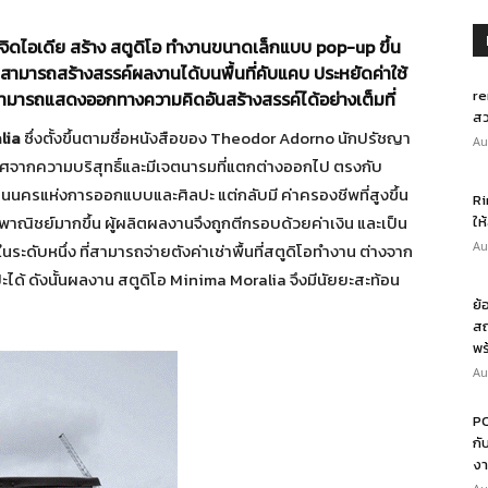
ดไอเดีย สร้าง สตูดิโอ ทำงานขนาดเล็กแบบ pop-up ขึ้น
ามารถสร้างสรรค์ผลงานได้บนพื้นที่คับแคบ ประหยัดค่าใช้
re
คนสามารถแสดงออกทางความคิดอันสร้างสรรค์ได้อย่างเต็มที่
สว
lia
ซึ่งตั้งขึ้นตามชื่อหนังสือของ Theodor Adorno นักปรัชญา
Au
ราศจากความบริสุทธิ์และมีเจตนารมที่แตกต่างออกไป ตรงกับ
นนครแห่งการออกแบบและศิลปะ แต่กลับมี ค่าครองชีพที่สูงขึ้น
Ri
พาณิชย์มากขึ้น ผู้ผลิตผลงานจึงถูกตีกรอบด้วยค่าเงิน และเป็น
ให
Au
ในระดับหนึ่ง ที่สามารถจ่ายตังค่าเช่าพื้นที่สตูดิโอทำงาน ต่างจาก
ะได้ ดังนั้นผลงาน สตูดิโอ Minima Moralia จึงมีนัยยะสะท้อน
ย้
สถ
พร
Au
PO
กั
งา