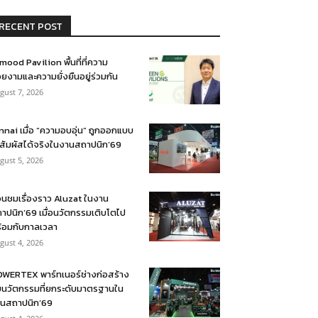
RECENT POST
mood Pavilion พื้นที่ที่ความ
ยงามและความยั่งยืนอยู่ร่วมกัน
gust 7, 2026
nnai เมื่อ “ความอบอุ่น” ถูกออกแบบ
้สัมผัสได้จริงในงานสถาปนิก’69
gust 5, 2026
อนชมเรื่องราว Aluzat ในงาน
าปนิก’69 เมื่อนวัตกรรมเติบโตไป
้อมกับกาลเวลา
gust 4, 2026
WERTEX พาร์ทเนอร์ช่างก่อสร้าง
บนวัตกรรมที่ยกระดับมาตรฐานใน
นสถาปนิก’69