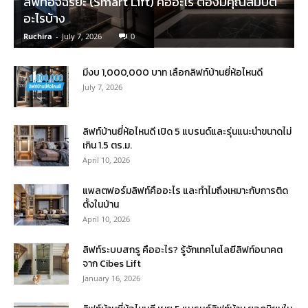
ลิฟท์อัจฉริยะ (Smart Lift) คืออะไร ต้องมีคุณสมบัติ
อะไรบ้าง
Ruchira
-
July 7, 2026
0
มีงบ 1,000,000 บาท เลือกลิฟท์บ้านยี่ห้อไหนดี
July 7, 2026
ลิฟท์บ้านยี่ห้อไหนดี เปิด 5 แบรนด์และรุ่นแนะนำขนาดไม่
เกิน 1.5 ตร.ม.
April 10, 2026
แพลตฟอร์มลิฟท์คืออะไร และทำไมถึงเหมาะกับการติด
ตั้งในบ้าน
April 10, 2026
ลิฟท์ระบบสกรู คืออะไร? รู้จักเทคโนโลยีลิฟท์อนาคต
จาก Cibes Lift
January 16, 2026