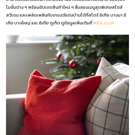
โมชั่นต่าง ๆ พร้อมอัปเดตสินค้าใหม่ ๆ ลิ้มลองเมนูสุดพิเศษสไตล์
สวีเดน และเพลิดเพลินกับเทรนด์แต่งบ้านได้ที่สโตร์ อิเกีย บางนา อิ
เกีย บางใหญ่ และ อิเกีย ภูเก็ต ดูข้อมูลเพิ่มเติมที่
IKEA.co.th