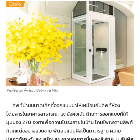
ลิฟท์ขนาดเล็ก แบบ Cabin รุ่น V90
ลิฟท์บ้านขนาดเล็กที่ออกแบบมาให้เหมือนกับลิฟท์ห้อง
โดยสารในอาคารสาธารณะ แต่ยังคงเน้นด้านการออกแบบที่ให้
มุมมอง 270 องศาเพื่อความโปร่งภายในบ้าน โคมไฟเพดานลิฟท์
ที่ตกแต่งอย่างสวยงาม พัดลมแบบฝังเป็นมาตรฐาน ความ
ปลอดภัยระดับสูง พร้อมแผงควบคุมการขึ้น-ลงลิฟท์ระบบสัมผัส