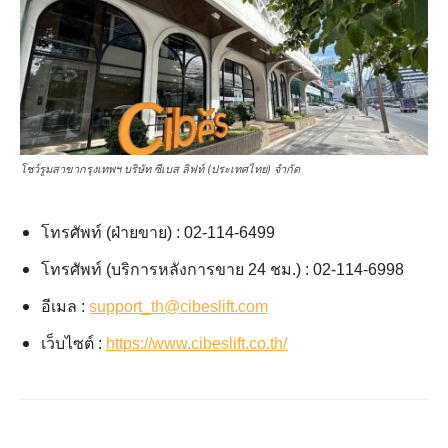
โชว์รูมสาขากรุงเทพฯ บริษัท ซีเบส ลิฟท์ (ประเทศไทย) จำกัด
โทรศัพท์ (ฝ่ายขาย) : 02-114-6499
โทรศัพท์ (บริการหลังการขาย 24 ชม.) : 02-114-6998
อีเมล :
support_th@cibeslift.com
เว็บไซต์ :
https://www.cibeslift.co.th/