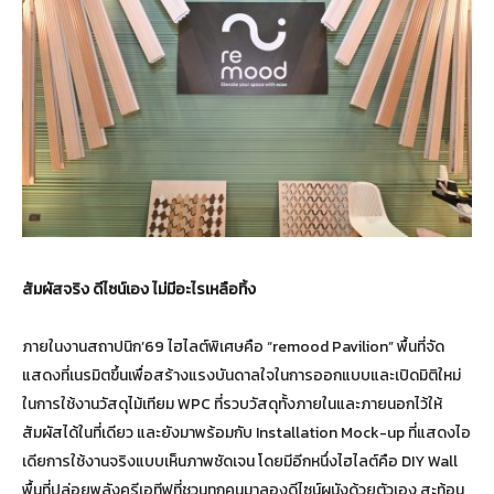
สัมผัสจริง ดีไซน์เอง ไม่มีอะไรเหลือทิ้ง
ภายในงานสถาปนิก’69 ไฮไลต์พิเศษคือ “remood Pavilion” พื้นที่จัด
แสดงที่เนรมิตขึ้นเพื่อสร้างแรงบันดาลใจในการออกแบบและเปิดมิติใหม่
ในการใช้งานวัสดุไม้เทียม WPC ที่รวบวัสดุทั้งภายในและภายนอกไว้ให้
สัมผัสได้ในที่เดียว และยังมาพร้อมกับ Installation Mock-up ที่แสดงไอ
เดียการใช้งานจริงแบบเห็นภาพชัดเจน โดยมีอีกหนึ่งไฮไลต์คือ DIY Wall
พื้นที่ปล่อยพลังครีเอทีฟที่ชวนทุกคนมาลองดีไซน์ผนังด้วยตัวเอง สะท้อน