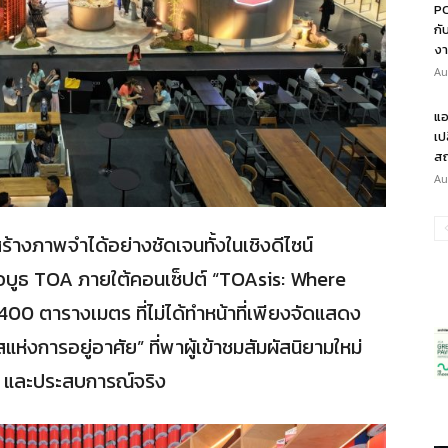
PO
กั
งา
Au
แอ
เป
สถ
Au
สร้างภาพจำได้อย่างชัดเจนทั้งในเชิงดีไซน์
ือบูธ TOA ภายใต้คอนเซ็ปต์ “TOAsis: Where
 400 ตารางเมตร ที่ไม่ได้ทำหน้าที่เพียงจัดแสดง
ห่งการอยู่อาศัย” ที่พาผู้เข้าชมสัมผัสนิยามใหม่
ยี และประสบการณ์จริง