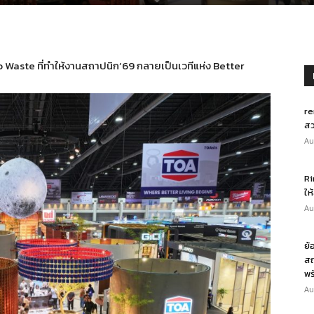
Zero Waste ที่ทำให้งานสถาปนิก’69 กลายเป็นเวทีแห่ง Better
re
สว
Au
Ri
ให
Au
ย้
สถ
พร
Au