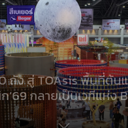
0 ถัง สู่ TOAsis พื้นที่ต
ิก’69 กลายเป็นเวทีแห่ง B