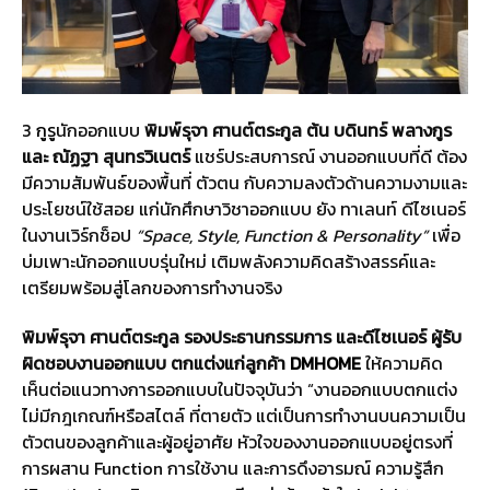
3
กูรู
นักออกแบบ
พิมพ์รุจา ศานต์ตระกูล ต้น บดินทร์ พลางกูร
และ ณัฏฐา สุนทรวิเนตร์
แชร์ประสบการณ์ งานออกแบบที่ดี ต้อง
มีความสัมพันธ์ของพื้นที่ ตัวตน กับความลงตัวด้านความงามและ
ประโยชน์ใช้สอย แก่นักศึกษาวิชาออกแบบ ยัง ทาเลนท์ ดีไซเนอร์
ในงานเวิร์กช็อป
“Space, Style, Function & Personality”
เพื่อ
บ่มเพาะนักออกแบบรุ่นใหม่ เติมพลังความคิดสร้างสรรค์และ
เตรียมพร้อมสู่โลกของการทำงานจริง
พิมพ์รุจา ศานต์ตระกูล รองประธานกรรมการ และดีไซเนอร์ ผู้รับ
ผิดชอบงานออกแบบ ตกแต่งแก่ลูกค้า
DMHOME
ให้ความคิด
เห็นต่อแนวทางการออกแบบในปัจจุบันว่า “งานออกแบบตกแต่ง
ไม่มีกฎเกณฑ์หรือสไตล์ ที่ตายตัว แต่เป็นการทำงานบนความเป็น
ตัวตนของลูกค้าและผู้อยู่อาศัย หัวใจของงานออกแบบอยู่ตรงที่
การผสาน Function การใช้งาน และการดึงอารมณ์ ความรู้สึก